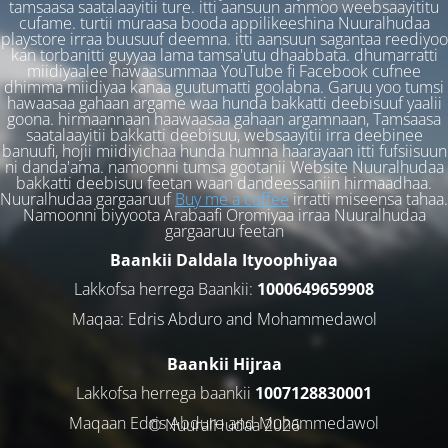
tamsaasa saatalaayitii ture. itti aansuun ammoo weebsaayititu
cufame. turtii muraasa booda appilikeeshina Nuuralhudaa
playstore irraa buusuuf deemna. itti aansuun sagantaa reediyoo
kan torbanitti guyyaa lama tamsa'utu dhaabbata. dhumarratti
miidiyaalee hawaasummaa YouTube fi Facebook cufnee
dhimma miidiyaa kanaa guutumatti goolabna. Garuu yoo tumsi
hawaasaa gahaan argame waa hunda bakkatti deebisuuf yaalii
goona. hirmaannaan haawaasaa gahaan argamnaan, Tamsaasa
saatalaayitii bakkatti deebisuu, websaayitii irra deebinee
banuufi, hojii miidiyichaa hunda humna haarayaan itti fufsiisuun
ni danda'ama. namoonni tumsa gootanii Website Nuuralhudaa
bakkatti deebisuu feetan waan dandeessaniin hirmaadhaa.
Nuuralhudaa gargaaruuf
Buy me a coffee
irratti miseensa tahaa.
Namoonni biyyoota Arabaafi Oromiyaa irraa Nuuralhudaa
gargaaruu feetan
Baankii Daldala Ityoophiyaa
Lakkofsa herrega Baankii:
1000649659908
Maqaa: Edris Abduro and Mohammedawol
Baankii Hijraa
Lakkofsa herrega baankii
1007128830001
Maqaan Edris Abduro and Muhammedawol
© NuuralHudaa 2026