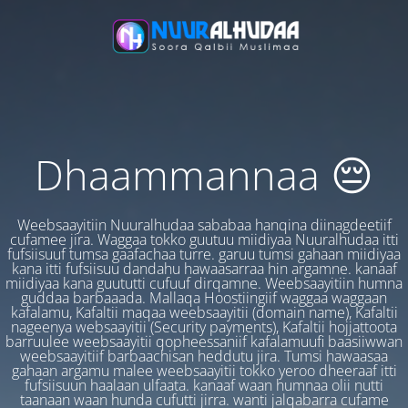
Dhaammannaa 😔
Weebsaayitiin Nuuralhudaa sababaa hanqina diinagdeetiif
cufamee jira. Waggaa tokko guutuu miidiyaa Nuuralhudaa itti
fufsiisuuf tumsa gaafachaa turre. garuu tumsi gahaan miidiyaa
kana itti fufsiisuu dandahu hawaasarraa hin argamne. kanaaf
miidiyaa kana guututti cufuuf dirqamne. Weebsaayitiin humna
guddaa barbaaada. Mallaqa Hoostiingiif waggaa waggaan
kafalamu, Kafaltii maqaa weebsaayitii (domain name), Kafaltii
nageenya websaayitii (Security payments), Kafaltii hojjattoota
barruulee weebsaayitii qopheessaniif kafalamuufi baasiiwwan
weebsaayitiif barbaachisan heddutu jira. Tumsi hawaasaa
gahaan argamu malee weebsaayitii tokko yeroo dheeraaf itti
fufsiisuun haalaan ulfaata. kanaaf waan humnaa olii nutti
taanaan waan hunda cufutti jirra. wanti jalqabarra cufame