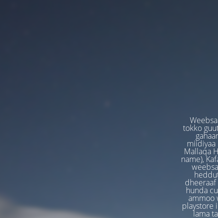
Weebsaa
tokko guut
gahaan
miidiyaa
Mallaqa H
name), Kafa
weebsaa
heddut
dheeraaf 
hunda cuf
ammoo we
playstore 
lama t