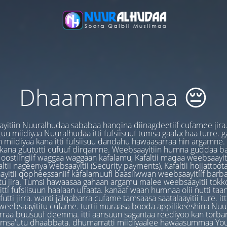
Dhaammannaa 😔
yitiin Nuuralhudaa sababaa hanqina diinagdeetiif cufamee jira
uu miidiyaa Nuuralhudaa itti fufsiisuuf tumsa gaafachaa turre. 
 miidiyaa kana itti fufsiisuu dandahu hawaasarraa hin argamne.
 kana guututti cufuuf dirqamne. Weebsaayitiin humna guddaa b
oostiingiif waggaa waggaan kafalamu, Kafaltii maqaa weebsaayit
ltii nageenya websaayitii (Security payments), Kafaltii hojjattoo
yitii qopheessaniif kafalamuufi baasiiwwan weebsaayitiif barb
u jira. Tumsi hawaasaa gahaan argamu malee weebsaayitii tokk
itti fufsiisuun haalaan ulfaata. kanaaf waan humnaa olii nutti ta
utti jirra. wanti jalqabarra cufame tamsaasa saatalaayitii ture. it
ebsaayititu cufame. turtii muraasa booda appilikeeshina Nu
irraa buusuuf deemna. itti aansuun sagantaa reediyoo kan torban
amsa'utu dhaabbata. dhumarratti miidiyaalee hawaasummaa You