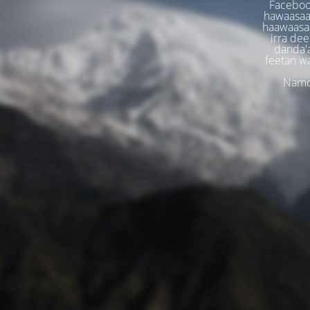
Faceboo
hawaasaa
haawaasaa
irra dee
danda'
feetan w
Namoo