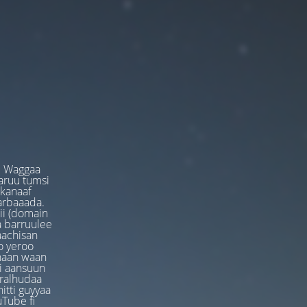
. Waggaa
garuu tumsi
 kanaaf
arbaaada.
ii (domain
ta barruulee
aachisan
o yeroo
anaan waan
ti aansuun
uralhudaa
itti guyyaa
Tube fi