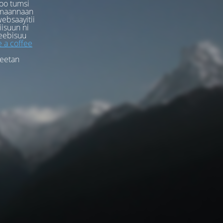
oo tumsi
rmaannaan
ebsaayitii
iisuun ni
eebisuu
 a coffee
feetan