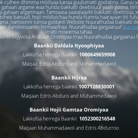
k cufnee dhimma miidiyaa kanaa guutumatti goolabna. Garuu y
 gahaan argame waa hunda bakkatti deebisuuf yaalii goona. hi
 gahaan argamnaan, Tamsaasa saatalaayitii bakkatti deebisuu, w
binee banuufi, hojii miidiyichaa hunda humna haarayaan itti fufs
ama. namoonni tumsa gootanii Website Nuuralhudaa bakkatti d
aan dandeessaniin hirmaadhaa. Nuuralhudaa gargaaruuf
Buy me
irratti miseensa tahaa.
nni biyyoota Arabaafi Oromiyaa irraa Nuuralhudaa gargaaruu 
Baankii Daldala Ityoophiyaa
Lakkofsa herrega Baankii:
1000649659908
Maqaa: Edris Abduro and Mohammedawol
Baankii Hijraa
Lakkofsa herrega baankii
1007128830001
Maqaan Edris Abduro and Muhammedawol
Baankii Hojii Gamtaa Oromiyaa
Lakkofsa herrega Baankii:
1052300216548
Maqaan Muhammadawol and Edris Abdurroo