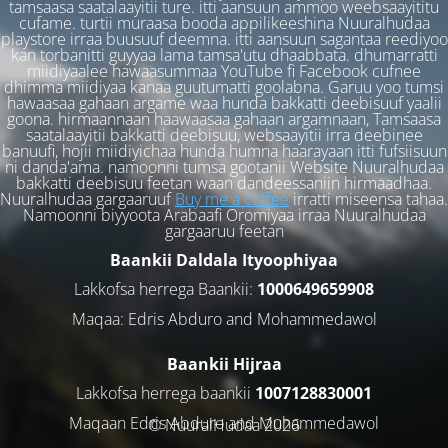
tamsaasa saatalaayitii ture. itti aansuun ammoo weebsaayititu
cufame. turtii muraasa booda appilikeeshina Nuuralhudaa
playstore irraa buusuuf deemna. itti aansuun sagantaa reediyoo
kan torbanitti guyyaa lama tamsa'utu dhaabbata. dhumarratti
miidiyaalee hawaasummaa YouTube fi Facebook cufnee
dhimma miidiyaa kanaa guutumatti goolabna. Garuu yoo tumsi
hawaasaa gahaan argame waa hunda bakkatti deebisuuf yaalii
goona. hirmaannaan haawaasaa gahaan argamnaan, Tamsaasa
saatalaayitii bakkatti deebisuu, websaayitii irra deebinee
banuufi, hojii miidiyichaa hunda humna haarayaan itti fufsiisuun
ni danda'ama. namoonni tumsa gootanii Website Nuuralhudaa
bakkatti deebisuu feetan waan dandeessaniin hirmaadhaa.
Nuuralhudaa gargaaruuf
Buy me a coffee
irratti miseensa tahaa.
Namoonni biyyoota Arabaafi Oromiyaa irraa Nuuralhudaa
gargaaruu feetan
Baankii Daldala Ityoophiyaa
Lakkofsa herrega Baankii:
1000649659908
Maqaa: Edris Abduro and Mohammedawol
Baankii Hijraa
Lakkofsa herrega baankii
1007128830001
Maqaan Edris Abduro and Muhammedawol
© NuuralHudaa 2026