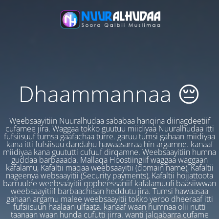
Dhaammannaa 😔
Weebsaayitiin Nuuralhudaa sababaa hanqina diinagdeetiif
cufamee jira. Waggaa tokko guutuu miidiyaa Nuuralhudaa itti
fufsiisuuf tumsa gaafachaa turre. garuu tumsi gahaan miidiyaa
kana itti fufsiisuu dandahu hawaasarraa hin argamne. kanaaf
miidiyaa kana guututti cufuuf dirqamne. Weebsaayitiin humna
guddaa barbaaada. Mallaqa Hoostiingiif waggaa waggaan
kafalamu, Kafaltii maqaa weebsaayitii (domain name), Kafaltii
nageenya websaayitii (Security payments), Kafaltii hojjattoota
barruulee weebsaayitii qopheessaniif kafalamuufi baasiiwwan
weebsaayitiif barbaachisan heddutu jira. Tumsi hawaasaa
gahaan argamu malee weebsaayitii tokko yeroo dheeraaf itti
fufsiisuun haalaan ulfaata. kanaaf waan humnaa olii nutti
taanaan waan hunda cufutti jirra. wanti jalqabarra cufame