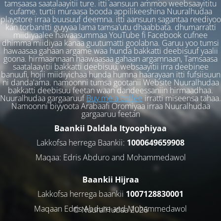
tamsaasa saatalaayitii ture. itti aansuun ammoo weebsaayititu
cufame. turtii muraasa booda appilikeeshina Nuuralhudaa
playstore irraa buusuuf deemna. itti aansuun sagantaa reediyoo
kan torbanitti guyyaa lama tamsa'utu dhaabbata. dhumarratti
miidiyaalee hawaasummaa YouTube fi Facebook cufnee
dhimma miidiyaa kanaa guutumatti goolabna. Garuu yoo tumsi
hawaasaa gahaan argame waa hunda bakkatti deebisuuf yaalii
goona. hirmaannaan haawaasaa gahaan argamnaan, Tamsaasa
saatalaayitii bakkatti deebisuu, websaayitii irra deebinee
banuufi, hojii miidiyichaa hunda humna haarayaan itti fufsiisuun
ni danda'ama. namoonni tumsa gootanii Website Nuuralhudaa
bakkatti deebisuu feetan waan dandeessaniin hirmaadhaa.
Nuuralhudaa gargaaruuf
Buy me a coffee
irratti miseensa tahaa.
Namoonni biyyoota Arabaafi Oromiyaa irraa Nuuralhudaa
gargaaruu feetan
Baankii Daldala Ityoophiyaa
Lakkofsa herrega Baankii:
1000649659908
Maqaa: Edris Abduro and Mohammedawol
Baankii Hijraa
Lakkofsa herrega baankii
1007128830001
Maqaan Edris Abduro and Muhammedawol
© NuuralHudaa 2026