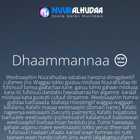
Dhaammannaa 😔
Weebsaayitiin Nuuralhudaa sababaa hanqina diinagdeetiif
cufamee jira. Waggaa tokko guutuu miidiyaa Nuuralhudaa itti
fufsiisuuf tumsa gaafachaa turre. garuu tumsi gahaan miidiyaa
kana itti fufsiisuu dandahu hawaasarraa hin argamne. kanaaf
miidiyaa kana guututti cufuuf dirqamne. Weebsaayitiin humna
guddaa barbaaada. Mallaqa Hoostiingiif waggaa waggaan
kafalamu, Kafaltii maqaa weebsaayitii (domain name), Kafaltii
nageenya websaayitii (Security payments), Kafaltii hojjattoota
barruulee weebsaayitii qopheessaniif kafalamuufi baasiiwwan
weebsaayitiif barbaachisan heddutu jira. Tumsi hawaasaa
gahaan argamu malee weebsaayitii tokko yeroo dheeraaf itti
fufsiisuun haalaan ulfaata. kanaaf waan humnaa olii nutti
taanaan waan hunda cufutti jirra. wanti jalqabarra cufame