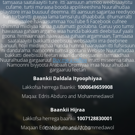
tamsaasa saatalaayitii ture. itti aansuun ammoo weebsaayititu
cufame. turtii muraasa booda appilikeeshina Nuuralhudaa
playstore irraa buusuuf deemna. itti aansuun sagantaa reediyoo
kan torbanitti guyyaa lama tamsa'utu dhaabbata. dhumarratti
miidiyaalee hawaasummaa YouTube fi Facebook cufnee
dhimma miidiyaa kanaa guutumatti goolabna. Garuu yoo tumsi
hawaasaa gahaan argame waa hunda bakkatti deebisuuf yaalii
goona. hirmaannaan haawaasaa gahaan argamnaan, Tamsaasa
saatalaayitii bakkatti deebisuu, websaayitii irra deebinee
banuufi, hojii miidiyichaa hunda humna haarayaan itti fufsiisuun
ni danda'ama. namoonni tumsa gootanii Website Nuuralhudaa
bakkatti deebisuu feetan waan dandeessaniin hirmaadhaa.
Nuuralhudaa gargaaruuf
Buy me a coffee
irratti miseensa tahaa.
Namoonni biyyoota Arabaafi Oromiyaa irraa Nuuralhudaa
gargaaruu feetan
Baankii Daldala Ityoophiyaa
Lakkofsa herrega Baankii:
1000649659908
Maqaa: Edris Abduro and Mohammedawol
Baankii Hijraa
Lakkofsa herrega baankii
1007128830001
Maqaan Edris Abduro and Muhammedawol
© NuuralHudaa 2026