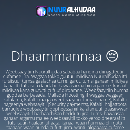
Dhaammannaa 😔
Weebsaayitiin Nuuralhudaa sababaa hanqina diinagdeetiif
cufamee jira. Waggaa tokko guutuu miidiyaa Nuuralhudaa itti
fufsiisuuf tumsa gaafachaa turre. garuu tumsi gahaan miidiyaa
kana itti fufsiisuu dandahu hawaasarraa hin argamne. kanaaf
miidiyaa kana guututti cufuuf dirqamne. Weebsaayitiin humna
guddaa barbaaada. Mallaqa Hoostiingiif waggaa waggaan
kafalamu, Kafaltii maqaa weebsaayitii (domain name), Kafaltii
nageenya websaayitii (Security payments), Kafaltii hojjattoota
barruulee weebsaayitii qopheessaniif kafalamuufi baasiiwwan
weebsaayitiif barbaachisan heddutu jira. Tumsi hawaasaa
gahaan argamu malee weebsaayitii tokko yeroo dheeraaf itti
fufsiisuun haalaan ulfaata. kanaaf waan humnaa olii nutti
taanaan waan hunda cufutti jirra. wanti jalqabarra cufame