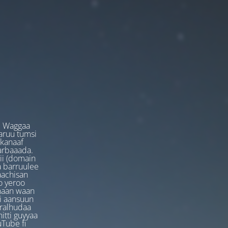
. Waggaa
garuu tumsi
 kanaaf
arbaaada.
ii (domain
ta barruulee
aachisan
o yeroo
anaan waan
ti aansuun
uralhudaa
itti guyyaa
Tube fi