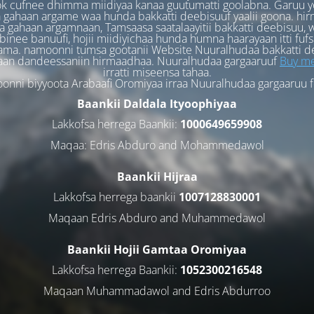
k cufnee dhimma miidiyaa kanaa guutumatti goolabna. Garuu y
 gahaan argame waa hunda bakkatti deebisuuf yaalii goona. hi
 gahaan argamnaan, Tamsaasa saatalaayitii bakkatti deebisuu, w
binee banuufi, hojii miidiyichaa hunda humna haarayaan itti fufs
ama. namoonni tumsa gootanii Website Nuuralhudaa bakkatti d
aan dandeessaniin hirmaadhaa. Nuuralhudaa gargaaruuf
Buy me
irratti miseensa tahaa.
nni biyyoota Arabaafi Oromiyaa irraa Nuuralhudaa gargaaruu 
Baankii Daldala Ityoophiyaa
Lakkofsa herrega Baankii:
1000649659908
Maqaa: Edris Abduro and Mohammedawol
Baankii Hijraa
Lakkofsa herrega baankii
1007128830001
Maqaan Edris Abduro and Muhammedawol
Baankii Hojii Gamtaa Oromiyaa
Lakkofsa herrega Baankii:
1052300216548
Maqaan Muhammadawol and Edris Abdurroo