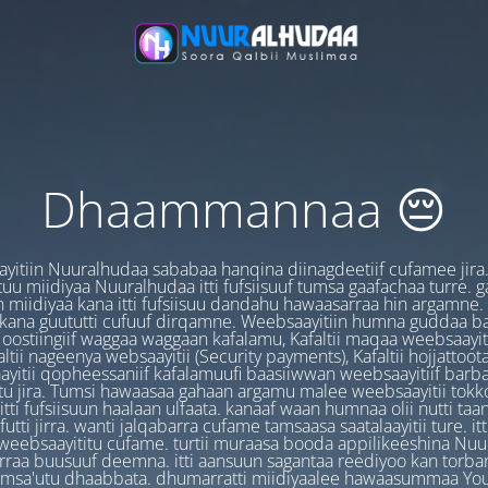
Dhaammannaa 😔
yitiin Nuuralhudaa sababaa hanqina diinagdeetiif cufamee jira
uu miidiyaa Nuuralhudaa itti fufsiisuuf tumsa gaafachaa turre. 
 miidiyaa kana itti fufsiisuu dandahu hawaasarraa hin argamne.
 kana guututti cufuuf dirqamne. Weebsaayitiin humna guddaa b
oostiingiif waggaa waggaan kafalamu, Kafaltii maqaa weebsaayit
ltii nageenya websaayitii (Security payments), Kafaltii hojjattoo
yitii qopheessaniif kafalamuufi baasiiwwan weebsaayitiif barb
u jira. Tumsi hawaasaa gahaan argamu malee weebsaayitii tokk
itti fufsiisuun haalaan ulfaata. kanaaf waan humnaa olii nutti ta
utti jirra. wanti jalqabarra cufame tamsaasa saatalaayitii ture. it
ebsaayititu cufame. turtii muraasa booda appilikeeshina Nu
irraa buusuuf deemna. itti aansuun sagantaa reediyoo kan torban
amsa'utu dhaabbata. dhumarratti miidiyaalee hawaasummaa You