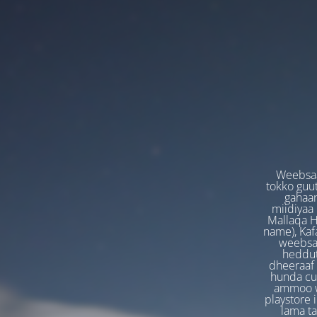
Weebsaa
tokko guut
gahaan
miidiyaa
Mallaqa H
name), Kafa
weebsaa
heddut
dheeraaf 
hunda cuf
ammoo we
playstore 
lama t