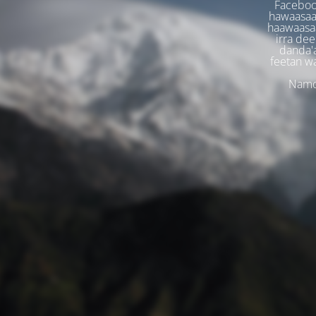
Faceboo
hawaasaa
haawaasaa
irra dee
danda'
feetan w
Namoo