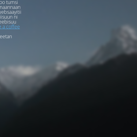
oo tumsi
rmaannaan
ebsaayitii
iisuun ni
eebisuu
 a coffee
feetan