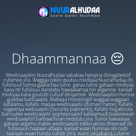
Dhaammannaa 😔
Weebsaayitiin Nuuralhudaa sababaa hanqina diinagdeetiif
cufamee jira. Waggaa tokko guutuu miidiyaa Nuuralhudaa itti
fufsiisuuf tumsa gaafachaa turre. garuu tumsi gahaan miidiyaa
kana itti fufsiisuu dandahu hawaasarraa hin argamne. kanaaf
miidiyaa kana guututti cufuuf dirqamne. Weebsaayitiin humna
guddaa barbaaada. Mallaqa Hoostiingiif waggaa waggaan
kafalamu, Kafaltii maqaa weebsaayitii (domain name), Kafaltii
nageenya websaayitii (Security payments), Kafaltii hojjattoota
barruulee weebsaayitii qopheessaniif kafalamuufi baasiiwwan
weebsaayitiif barbaachisan heddutu jira. Tumsi hawaasaa
gahaan argamu malee weebsaayitii tokko yeroo dheeraaf itti
fufsiisuun haalaan ulfaata. kanaaf waan humnaa olii nutti
taanaan waan hunda cufutti jirra. wanti jalqabarra cufame