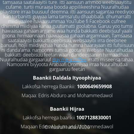
tamsaasa saatalaayitii ture. itti aansuun ammoo weebsaayititu
cufame. turtii muraasa booda appilikeeshina Nuuralhudaa
playstore irraa buusuuf deemna. itti aansuun sagantaa reediyoo
kan torbanitti guyyaa lama tamsa'utu dhaabbata. dhumarratti
miidiyaalee hawaasummaa YouTube fi Facebook cufnee
dhimma miidiyaa kanaa guutumatti goolabna. Garuu yoo tumsi
hawaasaa gahaan argame waa hunda bakkatti deebisuuf yaalii
goona. hirmaannaan haawaasaa gahaan argamnaan, Tamsaasa
saatalaayitii bakkatti deebisuu, websaayitii irra deebinee
banuufi, hojii miidiyichaa hunda humna haarayaan itti fufsiisuun
ni danda'ama. namoonni tumsa gootanii Website Nuuralhudaa
bakkatti deebisuu feetan waan dandeessaniin hirmaadhaa.
Nuuralhudaa gargaaruuf
Buy me a coffee
irratti miseensa tahaa.
Namoonni biyyoota Arabaafi Oromiyaa irraa Nuuralhudaa
gargaaruu feetan
Baankii Daldala Ityoophiyaa
Lakkofsa herrega Baankii:
1000649659908
Maqaa: Edris Abduro and Mohammedawol
Baankii Hijraa
Lakkofsa herrega baankii
1007128830001
Maqaan Edris Abduro and Muhammedawol
© NuuralHudaa 2026