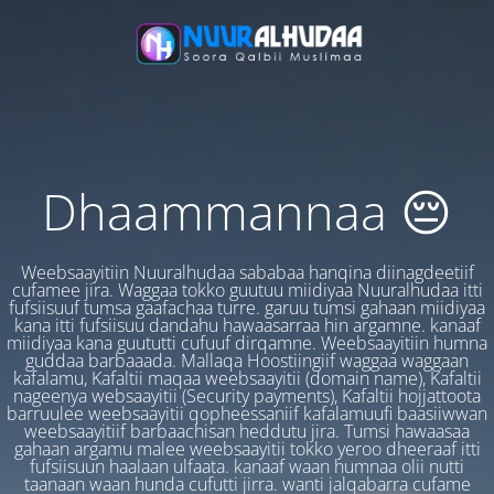
Dhaammannaa 😔
Weebsaayitiin Nuuralhudaa sababaa hanqina diinagdeetiif
cufamee jira. Waggaa tokko guutuu miidiyaa Nuuralhudaa itti
fufsiisuuf tumsa gaafachaa turre. garuu tumsi gahaan miidiyaa
kana itti fufsiisuu dandahu hawaasarraa hin argamne. kanaaf
miidiyaa kana guututti cufuuf dirqamne. Weebsaayitiin humna
guddaa barbaaada. Mallaqa Hoostiingiif waggaa waggaan
kafalamu, Kafaltii maqaa weebsaayitii (domain name), Kafaltii
nageenya websaayitii (Security payments), Kafaltii hojjattoota
barruulee weebsaayitii qopheessaniif kafalamuufi baasiiwwan
weebsaayitiif barbaachisan heddutu jira. Tumsi hawaasaa
gahaan argamu malee weebsaayitii tokko yeroo dheeraaf itti
fufsiisuun haalaan ulfaata. kanaaf waan humnaa olii nutti
taanaan waan hunda cufutti jirra. wanti jalqabarra cufame