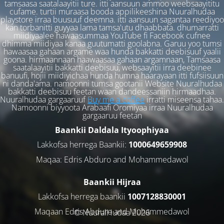
tamsaasa saatalaayitii ture. itti aansuun ammoo weebsaayititu
cufame. turtii muraasa booda appilikeeshina Nuuralhudaa
playstore irraa buusuuf deemna. itti aansuun sagantaa reediyoo
kan torbanitti guyyaa lama tamsa'utu dhaabbata. dhumarratti
miidiyaalee hawaasummaa YouTube fi Facebook cufnee
dhimma miidiyaa kanaa guutumatti goolabna. Garuu yoo tumsi
hawaasaa gahaan argame waa hunda bakkatti deebisuuf yaalii
goona. hirmaannaan haawaasaa gahaan argamnaan, Tamsaasa
saatalaayitii bakkatti deebisuu, websaayitii irra deebinee
banuufi, hojii miidiyichaa hunda humna haarayaan itti fufsiisuun
ni danda'ama. namoonni tumsa gootanii Website Nuuralhudaa
bakkatti deebisuu feetan waan dandeessaniin hirmaadhaa.
Nuuralhudaa gargaaruuf
Buy me a coffee
irratti miseensa tahaa.
Namoonni biyyoota Arabaafi Oromiyaa irraa Nuuralhudaa
gargaaruu feetan
Baankii Daldala Ityoophiyaa
Lakkofsa herrega Baankii:
1000649659908
Maqaa: Edris Abduro and Mohammedawol
Baankii Hijraa
Lakkofsa herrega baankii
1007128830001
Maqaan Edris Abduro and Muhammedawol
© NuuralHudaa 2026