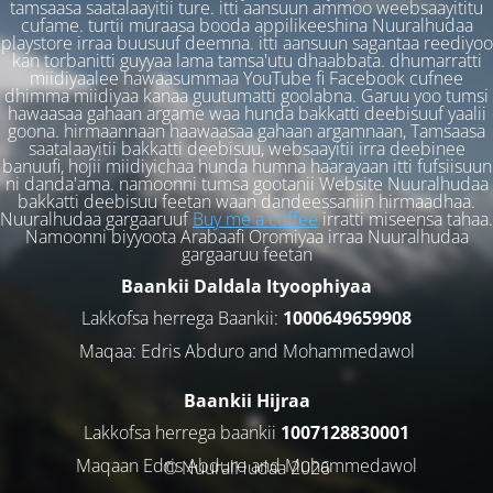
tamsaasa saatalaayitii ture. itti aansuun ammoo weebsaayititu
cufame. turtii muraasa booda appilikeeshina Nuuralhudaa
playstore irraa buusuuf deemna. itti aansuun sagantaa reediyoo
kan torbanitti guyyaa lama tamsa'utu dhaabbata. dhumarratti
miidiyaalee hawaasummaa YouTube fi Facebook cufnee
dhimma miidiyaa kanaa guutumatti goolabna. Garuu yoo tumsi
hawaasaa gahaan argame waa hunda bakkatti deebisuuf yaalii
goona. hirmaannaan haawaasaa gahaan argamnaan, Tamsaasa
saatalaayitii bakkatti deebisuu, websaayitii irra deebinee
banuufi, hojii miidiyichaa hunda humna haarayaan itti fufsiisuun
ni danda'ama. namoonni tumsa gootanii Website Nuuralhudaa
bakkatti deebisuu feetan waan dandeessaniin hirmaadhaa.
Nuuralhudaa gargaaruuf
Buy me a coffee
irratti miseensa tahaa.
Namoonni biyyoota Arabaafi Oromiyaa irraa Nuuralhudaa
gargaaruu feetan
Baankii Daldala Ityoophiyaa
Lakkofsa herrega Baankii:
1000649659908
Maqaa: Edris Abduro and Mohammedawol
Baankii Hijraa
Lakkofsa herrega baankii
1007128830001
Maqaan Edris Abduro and Muhammedawol
© NuuralHudaa 2026