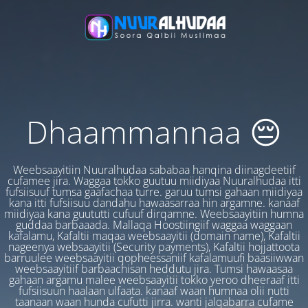
Dhaammannaa 😔
Weebsaayitiin Nuuralhudaa sababaa hanqina diinagdeetiif
cufamee jira. Waggaa tokko guutuu miidiyaa Nuuralhudaa itti
fufsiisuuf tumsa gaafachaa turre. garuu tumsi gahaan miidiyaa
kana itti fufsiisuu dandahu hawaasarraa hin argamne. kanaaf
miidiyaa kana guututti cufuuf dirqamne. Weebsaayitiin humna
guddaa barbaaada. Mallaqa Hoostiingiif waggaa waggaan
kafalamu, Kafaltii maqaa weebsaayitii (domain name), Kafaltii
nageenya websaayitii (Security payments), Kafaltii hojjattoota
barruulee weebsaayitii qopheessaniif kafalamuufi baasiiwwan
weebsaayitiif barbaachisan heddutu jira. Tumsi hawaasaa
gahaan argamu malee weebsaayitii tokko yeroo dheeraaf itti
fufsiisuun haalaan ulfaata. kanaaf waan humnaa olii nutti
taanaan waan hunda cufutti jirra. wanti jalqabarra cufame