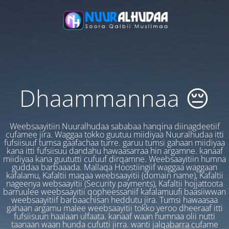
Dhaammannaa 😔
Weebsaayitiin Nuuralhudaa sababaa hanqina diinagdeetiif
cufamee jira. Waggaa tokko guutuu miidiyaa Nuuralhudaa itti
fufsiisuuf tumsa gaafachaa turre. garuu tumsi gahaan miidiyaa
kana itti fufsiisuu dandahu hawaasarraa hin argamne. kanaaf
miidiyaa kana guututti cufuuf dirqamne. Weebsaayitiin humna
guddaa barbaaada. Mallaqa Hoostiingiif waggaa waggaan
kafalamu, Kafaltii maqaa weebsaayitii (domain name), Kafaltii
nageenya websaayitii (Security payments), Kafaltii hojjattoota
barruulee weebsaayitii qopheessaniif kafalamuufi baasiiwwan
weebsaayitiif barbaachisan heddutu jira. Tumsi hawaasaa
gahaan argamu malee weebsaayitii tokko yeroo dheeraaf itti
fufsiisuun haalaan ulfaata. kanaaf waan humnaa olii nutti
taanaan waan hunda cufutti jirra. wanti jalqabarra cufame