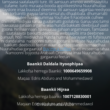
tamsaasa saatalaayitii ture. itti aansuun ammoo weebsaayititu
cufame. turtii muraasa booda appilikeeshina Nuuralhudaa
playstore irraa buusuuf deemna. itti aansuun sagantaa reediyoo
kan torbanitti guyyaa lama tamsa'utu dhaabbata. dhumarratti
miidiyaalee hawaasummaa YouTube fi Facebook cufnee
dhimma miidiyaa kanaa guutumatti goolabna. Garuu yoo tumsi
hawaasaa gahaan argame waa hunda bakkatti deebisuuf yaalii
goona. hirmaannaan haawaasaa gahaan argamnaan, Tamsaasa
saatalaayitii bakkatti deebisuu, websaayitii irra deebinee
banuufi, hojii miidiyichaa hunda humna haarayaan itti fufsiisuun
ni danda'ama. namoonni tumsa gootanii Website Nuuralhudaa
bakkatti deebisuu feetan waan dandeessaniin hirmaadhaa.
Nuuralhudaa gargaaruuf
Buy me a coffee
irratti miseensa tahaa.
Namoonni biyyoota Arabaafi Oromiyaa irraa Nuuralhudaa
gargaaruu feetan
Baankii Daldala Ityoophiyaa
Lakkofsa herrega Baankii:
1000649659908
Maqaa: Edris Abduro and Mohammedawol
Baankii Hijraa
Lakkofsa herrega baankii
1007128830001
Maqaan Edris Abduro and Muhammedawol
© NuuralHudaa 2026