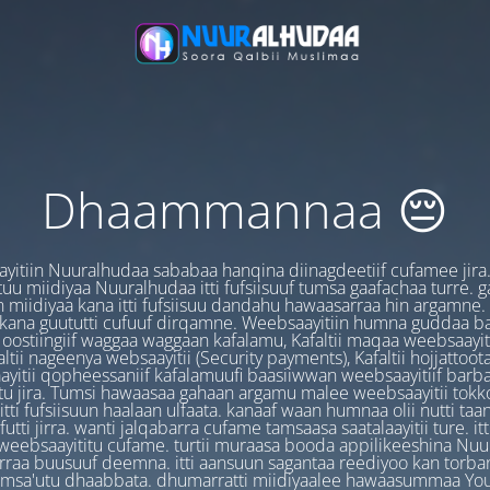
Dhaammannaa 😔
yitiin Nuuralhudaa sababaa hanqina diinagdeetiif cufamee jira
uu miidiyaa Nuuralhudaa itti fufsiisuuf tumsa gaafachaa turre. 
 miidiyaa kana itti fufsiisuu dandahu hawaasarraa hin argamne.
 kana guututti cufuuf dirqamne. Weebsaayitiin humna guddaa b
oostiingiif waggaa waggaan kafalamu, Kafaltii maqaa weebsaayit
ltii nageenya websaayitii (Security payments), Kafaltii hojjattoo
yitii qopheessaniif kafalamuufi baasiiwwan weebsaayitiif barb
u jira. Tumsi hawaasaa gahaan argamu malee weebsaayitii tokk
itti fufsiisuun haalaan ulfaata. kanaaf waan humnaa olii nutti ta
utti jirra. wanti jalqabarra cufame tamsaasa saatalaayitii ture. it
ebsaayititu cufame. turtii muraasa booda appilikeeshina Nu
irraa buusuuf deemna. itti aansuun sagantaa reediyoo kan torban
amsa'utu dhaabbata. dhumarratti miidiyaalee hawaasummaa You