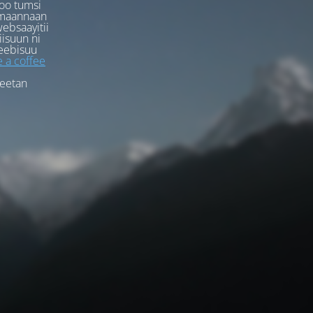
oo tumsi
rmaannaan
ebsaayitii
iisuun ni
eebisuu
 a coffee
feetan