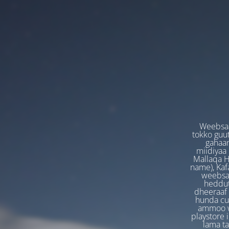
Weebsaa
tokko guut
gahaan
miidiyaa
Mallaqa H
name), Kafa
weebsaa
heddut
dheeraaf 
hunda cuf
ammoo we
playstore 
lama t