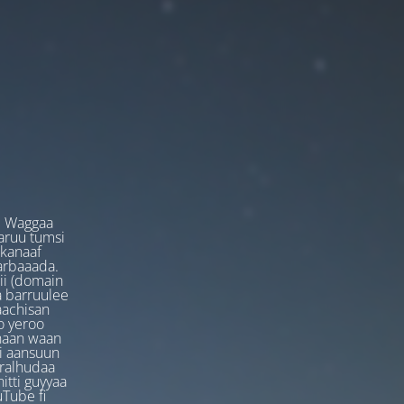
. Waggaa
garuu tumsi
 kanaaf
arbaaada.
ii (domain
ta barruulee
aachisan
o yeroo
anaan waan
ti aansuun
uralhudaa
itti guyyaa
Tube fi