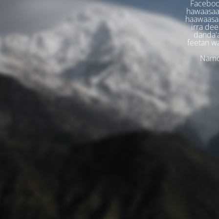
Faceboo
hawaasaa
haawaasaa
irra dee
danda'
feetan w
Namoo