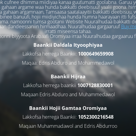
k cufnee dhimma miidiyaa kanaa guutumatti goolabna. Garuu y
 gahaan argame waa hunda bakkatti deebisuuf yaalii goona. hi
 gahaan argamnaan, Tamsaasa saatalaayitii bakkatti deebisuu, w
binee banuufi, hojii miidiyichaa hunda humna haarayaan itti fufs
ama. namoonni tumsa gootanii Website Nuuralhudaa bakkatti d
aan dandeessaniin hirmaadhaa. Nuuralhudaa gargaaruuf
Buy me
irratti miseensa tahaa.
nni biyyoota Arabaafi Oromiyaa irraa Nuuralhudaa gargaaruu 
Baankii Daldala Ityoophiyaa
Lakkofsa herrega Baankii:
1000649659908
Maqaa: Edris Abduro and Mohammedawol
Baankii Hijraa
Lakkofsa herrega baankii
1007128830001
Maqaan Edris Abduro and Muhammedawol
Baankii Hojii Gamtaa Oromiyaa
Lakkofsa herrega Baankii:
1052300216548
Maqaan Muhammadawol and Edris Abdurroo