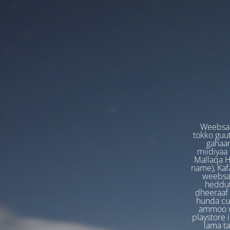
Weebsaa
tokko guut
gahaan
miidiyaa
Mallaqa H
name), Kafa
weebsaa
heddut
dheeraaf 
hunda cuf
ammoo we
playstore 
lama t