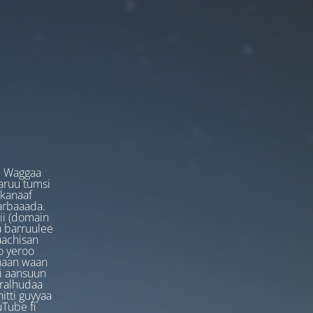
. Waggaa
garuu tumsi
 kanaaf
arbaaada.
ii (domain
ta barruulee
aachisan
o yeroo
anaan waan
ti aansuun
uralhudaa
itti guyyaa
Tube fi