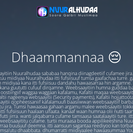
Dhaammannaa 😔
yitiin Nuuralhudaa sababaa hanqina diinagdeetiif cufamee jira
uu miidiyaa Nuuralhudaa itti fufsiisuuf tumsa gaafachaa turre. 
 miidiyaa kana itti fufsiisuu dandahu hawaasarraa hin argamne.
 kana guututti cufuuf dirqamne. Weebsaayitiin humna guddaa b
oostiingiif waggaa waggaan kafalamu, Kafaltii maqaa weebsaayit
ltii nageenya websaayitii (Security payments), Kafaltii hojjattoo
yitii qopheessaniif kafalamuufi baasiiwwan weebsaayitiif barb
u jira. Tumsi hawaasaa gahaan argamu malee weebsaayitii tokk
itti fufsiisuun haalaan ulfaata. kanaaf waan humnaa olii nutti ta
utti jirra. wanti jalqabarra cufame tamsaasa saatalaayitii ture. it
ebsaayititu cufame. turtii muraasa booda appilikeeshina Nu
irraa buusuuf deemna. itti aansuun sagantaa reediyoo kan torban
amsa'utu dhaabbata. dhumarratti miidiyaalee hawaasummaa You