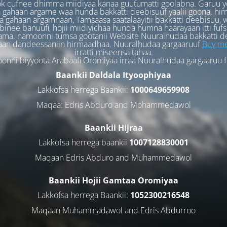
k cufnee dhimma miidiyaa kanaa guutumatti goolabna. Garuu y
 gahaan argame waa hunda bakkatti deebisuuf yaalii goona. hi
 gahaan argamnaan, Tamsaasa saatalaayitii bakkatti deebisuu, w
binee banuufi, hojii miidiyichaa hunda humna haarayaan itti fufs
ama. namoonni tumsa gootanii Website Nuuralhudaa bakkatti d
aan dandeessaniin hirmaadhaa. Nuuralhudaa gargaaruuf
Buy me
irratti miseensa tahaa.
nni biyyoota Arabaafi Oromiyaa irraa Nuuralhudaa gargaaruu 
Baankii Daldala Ityoophiyaa
Lakkofsa herrega Baankii:
1000649659908
Maqaa: Edris Abduro and Mohammedawol
Baankii Hijraa
Lakkofsa herrega baankii
1007128830001
Maqaan Edris Abduro and Muhammedawol
Baankii Hojii Gamtaa Oromiyaa
Lakkofsa herrega Baankii:
1052300216548
Maqaan Muhammadawol and Edris Abdurroo