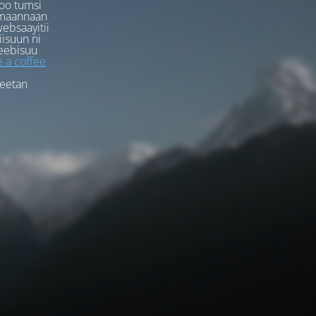
oo tumsi
rmaannaan
ebsaayitii
iisuun ni
eebisuu
 a coffee
feetan