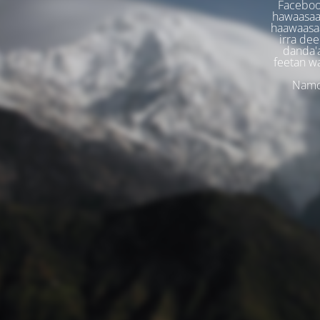
Faceboo
hawaasaa
haawaasaa
irra dee
danda'
feetan w
Namoo