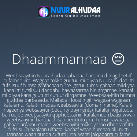
Dhaammannaa 😔
Weebsaayitiin Nuuralhudaa sababaa hanqina diinagdeetiif
cufamee jira. Waggaa tokko guutuu miidiyaa Nuuralhudaa itti
fufsiisuuf tumsa gaafachaa turre. garuu tumsi gahaan miidiyaa
kana itti fufsiisuu dandahu hawaasarraa hin argamne. kanaaf
miidiyaa kana guututti cufuuf dirqamne. Weebsaayitiin humna
guddaa barbaaada. Mallaqa Hoostiingiif waggaa waggaan
kafalamu, Kafaltii maqaa weebsaayitii (domain name), Kafaltii
nageenya websaayitii (Security payments), Kafaltii hojjattoota
barruulee weebsaayitii qopheessaniif kafalamuufi baasiiwwan
weebsaayitiif barbaachisan heddutu jira. Tumsi hawaasaa
gahaan argamu malee weebsaayitii tokko yeroo dheeraaf itti
fufsiisuun haalaan ulfaata. kanaaf waan humnaa olii nutti
taanaan waan hunda cufutti jirra. wanti jalqabarra cufame