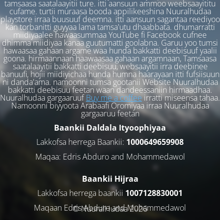
tamsaasa saatalaayitii ture. itti aansuun ammoo weebsaayititu
cufame. turtii muraasa booda appilikeeshina Nuuralhudaa
playstore irraa buusuuf deemna. itti aansuun sagantaa reediyoo
kan torbanitti guyyaa lama tamsa'utu dhaabbata. dhumarratti
miidiyaalee hawaasummaa YouTube fi Facebook cufnee
dhimma miidiyaa kanaa guutumatti goolabna. Garuu yoo tumsi
hawaasaa gahaan argame waa hunda bakkatti deebisuuf yaalii
goona. hirmaannaan haawaasaa gahaan argamnaan, Tamsaasa
saatalaayitii bakkatti deebisuu, websaayitii irra deebinee
banuufi, hojii miidiyichaa hunda humna haarayaan itti fufsiisuun
ni danda'ama. namoonni tumsa gootanii Website Nuuralhudaa
bakkatti deebisuu feetan waan dandeessaniin hirmaadhaa.
Nuuralhudaa gargaaruuf
Buy me a coffee
irratti miseensa tahaa.
Namoonni biyyoota Arabaafi Oromiyaa irraa Nuuralhudaa
gargaaruu feetan
Baankii Daldala Ityoophiyaa
Lakkofsa herrega Baankii:
1000649659908
Maqaa: Edris Abduro and Mohammedawol
Baankii Hijraa
Lakkofsa herrega baankii
1007128830001
Maqaan Edris Abduro and Muhammedawol
© NuuralHudaa 2026