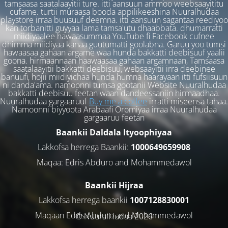
tamsaasa saatalaayitii ture. itti aansuun ammoo weebsaayititu
cufame. turtii muraasa booda appilikeeshina Nuuralhudaa
playstore irraa buusuuf deemna. itti aansuun sagantaa reediyoo
kan torbanitti guyyaa lama tamsa'utu dhaabbata. dhumarratti
miidiyaalee hawaasummaa YouTube fi Facebook cufnee
dhimma miidiyaa kanaa guutumatti goolabna. Garuu yoo tumsi
hawaasaa gahaan argame waa hunda bakkatti deebisuuf yaalii
goona. hirmaannaan haawaasaa gahaan argamnaan, Tamsaasa
saatalaayitii bakkatti deebisuu, websaayitii irra deebinee
banuufi, hojii miidiyichaa hunda humna haarayaan itti fufsiisuun
ni danda'ama. namoonni tumsa gootanii Website Nuuralhudaa
bakkatti deebisuu feetan waan dandeessaniin hirmaadhaa.
Nuuralhudaa gargaaruuf
Buy me a coffee
irratti miseensa tahaa.
Namoonni biyyoota Arabaafi Oromiyaa irraa Nuuralhudaa
gargaaruu feetan
Baankii Daldala Ityoophiyaa
Lakkofsa herrega Baankii:
1000649659908
Maqaa: Edris Abduro and Mohammedawol
Baankii Hijraa
Lakkofsa herrega baankii
1007128830001
Maqaan Edris Abduro and Muhammedawol
© NuuralHudaa 2026