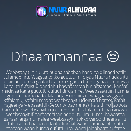
Dhaammannaa 😔
Weebsaayitiin Nuuralhudaa sababaa hanqina diinagdeetiif
cufamee jira. Waggaa tokko guutuu miidiyaa Nuuralhudaa itti
fufsiisuuf tumsa gaafachaa turre. garuu tumsi gahaan miidiyaa
kana itti fufsiisuu dandahu hawaasarraa hin argamne. kanaaf
miidiyaa kana guututti cufuuf dirqamne. Weebsaayitiin humna
guddaa barbaaada. Mallaqa Hoostiingiif waggaa waggaan
kafalamu, Kafaltii maqaa weebsaayitii (domain name), Kafaltii
nageenya websaayitii (Security payments), Kafaltii hojjattoota
barruulee weebsaayitii qopheessaniif kafalamuufi baasiiwwan
weebsaayitiif barbaachisan heddutu jira. Tumsi hawaasaa
gahaan argamu malee weebsaayitii tokko yeroo dheeraaf itti
fufsiisuun haalaan ulfaata. kanaaf waan humnaa olii nutti
taanaan waan hunda cufutti jirra. wanti jalqabarra cufame