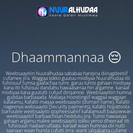
Dhaammannaa 😔
Weebsaayitiin Nuuralhudaa sababaa hanqina diinagdeetiif
cufamee jira. Waggaa tokko guutuu miidiyaa Nuuralhudaa itti
fufsiisuuf tumsa gaafachaa turre. garuu tumsi gahaan miidiyaa
kana itti fufsiisuu dandahu hawaasarraa hin argamne. kanaaf
miidiyaa kana guututti cufuuf dirqamne. Weebsaayitiin humna
guddaa barbaaada. Mallaqa Hoostiingiif waggaa waggaan
kafalamu, Kafaltii maqaa weebsaayitii (domain name), Kafaltii
nageenya websaayitii (Security payments), Kafaltii hojjattoota
barruulee weebsaayitii qopheessaniif kafalamuufi baasiiwwan
weebsaayitiif barbaachisan heddutu jira. Tumsi hawaasaa
gahaan argamu malee weebsaayitii tokko yeroo dheeraaf itti
fufsiisuun haalaan ulfaata. kanaaf waan humnaa olii nutti
taanaan waan hunda cufutti jirra. wanti jalqabarra cufame