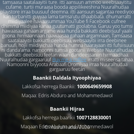
tamsaasa saatalaayitii ture. itti aansuun ammoo weebsaayititu
cufame. turtii muraasa booda appilikeeshina Nuuralhudaa
playstore irraa buusuuf deemna. itti aansuun sagantaa reediyoo
kan torbanitti guyyaa lama tamsa'utu dhaabbata. dhumarratti
miidiyaalee hawaasummaa YouTube fi Facebook cufnee
dhimma miidiyaa kanaa guutumatti goolabna. Garuu yoo tumsi
hawaasaa gahaan argame waa hunda bakkatti deebisuuf yaalii
goona. hirmaannaan haawaasaa gahaan argamnaan, Tamsaasa
saatalaayitii bakkatti deebisuu, websaayitii irra deebinee
banuufi, hojii miidiyichaa hunda humna haarayaan itti fufsiisuun
ni danda'ama. namoonni tumsa gootanii Website Nuuralhudaa
bakkatti deebisuu feetan waan dandeessaniin hirmaadhaa.
Nuuralhudaa gargaaruuf
Buy me a coffee
irratti miseensa tahaa.
Namoonni biyyoota Arabaafi Oromiyaa irraa Nuuralhudaa
gargaaruu feetan
Baankii Daldala Ityoophiyaa
Lakkofsa herrega Baankii:
1000649659908
Maqaa: Edris Abduro and Mohammedawol
Baankii Hijraa
Lakkofsa herrega baankii
1007128830001
Maqaan Edris Abduro and Muhammedawol
© NuuralHudaa 2026