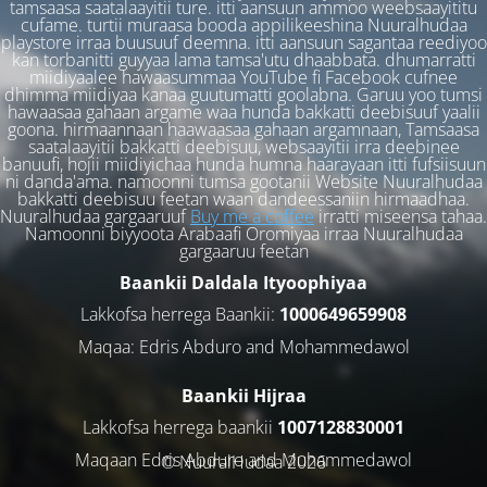
tamsaasa saatalaayitii ture. itti aansuun ammoo weebsaayititu
cufame. turtii muraasa booda appilikeeshina Nuuralhudaa
playstore irraa buusuuf deemna. itti aansuun sagantaa reediyoo
kan torbanitti guyyaa lama tamsa'utu dhaabbata. dhumarratti
miidiyaalee hawaasummaa YouTube fi Facebook cufnee
dhimma miidiyaa kanaa guutumatti goolabna. Garuu yoo tumsi
hawaasaa gahaan argame waa hunda bakkatti deebisuuf yaalii
goona. hirmaannaan haawaasaa gahaan argamnaan, Tamsaasa
saatalaayitii bakkatti deebisuu, websaayitii irra deebinee
banuufi, hojii miidiyichaa hunda humna haarayaan itti fufsiisuun
ni danda'ama. namoonni tumsa gootanii Website Nuuralhudaa
bakkatti deebisuu feetan waan dandeessaniin hirmaadhaa.
Nuuralhudaa gargaaruuf
Buy me a coffee
irratti miseensa tahaa.
Namoonni biyyoota Arabaafi Oromiyaa irraa Nuuralhudaa
gargaaruu feetan
Baankii Daldala Ityoophiyaa
Lakkofsa herrega Baankii:
1000649659908
Maqaa: Edris Abduro and Mohammedawol
Baankii Hijraa
Lakkofsa herrega baankii
1007128830001
Maqaan Edris Abduro and Muhammedawol
© NuuralHudaa 2026