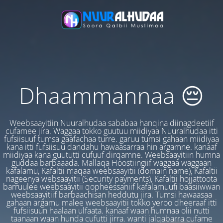
Dhaammannaa 😔
Weebsaayitiin Nuuralhudaa sababaa hanqina diinagdeetiif
cufamee jira. Waggaa tokko guutuu miidiyaa Nuuralhudaa itti
fufsiisuuf tumsa gaafachaa turre. garuu tumsi gahaan miidiyaa
kana itti fufsiisuu dandahu hawaasarraa hin argamne. kanaaf
miidiyaa kana guututti cufuuf dirqamne. Weebsaayitiin humna
guddaa barbaaada. Mallaqa Hoostiingiif waggaa waggaan
kafalamu, Kafaltii maqaa weebsaayitii (domain name), Kafaltii
nageenya websaayitii (Security payments), Kafaltii hojjattoota
barruulee weebsaayitii qopheessaniif kafalamuufi baasiiwwan
weebsaayitiif barbaachisan heddutu jira. Tumsi hawaasaa
gahaan argamu malee weebsaayitii tokko yeroo dheeraaf itti
fufsiisuun haalaan ulfaata. kanaaf waan humnaa olii nutti
taanaan waan hunda cufutti jirra. wanti jalqabarra cufame