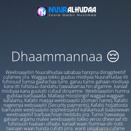
Dhaammannaa 😔
Weebsaayitiin Nuuralhudaa sababaa hanqina diinagdeetiif
cufamee jira. Waggaa tokko guutuu miidiyaa Nuuralhudaa itti
fufsiisuuf tumsa gaafachaa turre. garuu tumsi gahaan miidiyaa
kana itti fufsiisuu dandahu hawaasarraa hin argamne. kanaaf
miidiyaa kana guututti cufuuf dirqamne. Weebsaayitiin humna
guddaa barbaaada. Mallaqa Hoostiingiif waggaa waggaan
kafalamu, Kafaltii maqaa weebsaayitii (domain name), Kafaltii
nageenya websaayitii (Security payments), Kafaltii hojjattoota
barruulee weebsaayitii qopheessaniif kafalamuufi baasiiwwan
weebsaayitiif barbaachisan heddutu jira. Tumsi hawaasaa
gahaan argamu malee weebsaayitii tokko yeroo dheeraaf itti
fufsiisuun haalaan ulfaata. kanaaf waan humnaa olii nutti
taanaan waan hunda cufutti jirra. wanti jalqabarra cufame