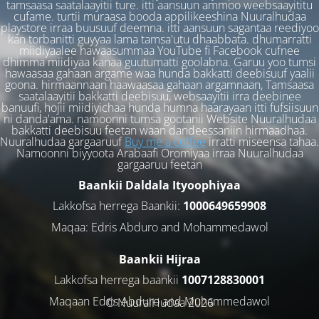
tamsaasa saatalaayitii ture. itti aansuun ammoo weebsaayititu
cufame. turtii muraasa booda appilikeeshina Nuuralhudaa
playstore irraa buusuuf deemna. itti aansuun sagantaa reediyoo
kan torbanitti guyyaa lama tamsa'utu dhaabbata. dhumarratti
miidiyaalee hawaasummaa YouTube fi Facebook cufnee
dhimma miidiyaa kanaa guutumatti goolabna. Garuu yoo tumsi
hawaasaa gahaan argame waa hunda bakkatti deebisuuf yaalii
goona. hirmaannaan haawaasaa gahaan argamnaan, Tamsaasa
saatalaayitii bakkatti deebisuu, websaayitii irra deebinee
banuufi, hojii miidiyichaa hunda humna haarayaan itti fufsiisuun
ni danda'ama. namoonni tumsa gootanii Website Nuuralhudaa
bakkatti deebisuu feetan waan dandeessaniin hirmaadhaa.
Nuuralhudaa gargaaruuf
Buy me a coffee
irratti miseensa tahaa.
Namoonni biyyoota Arabaafi Oromiyaa irraa Nuuralhudaa
gargaaruu feetan
Baankii Daldala Ityoophiyaa
Lakkofsa herrega Baankii:
1000649659908
Maqaa: Edris Abduro and Mohammedawol
Baankii Hijraa
Lakkofsa herrega baankii
1007128830001
Maqaan Edris Abduro and Muhammedawol
© NuuralHudaa 2026