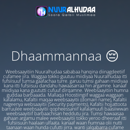
Dhaammannaa 😔
Weebsaayitiin Nuuralhudaa sababaa hanqina diinagdeetiif
cufamee jira. Waggaa tokko guutuu miidiyaa Nuuralhudaa itti
fufsiisuuf tumsa gaafachaa turre. garuu tumsi gahaan miidiyaa
kana itti fufsiisuu dandahu hawaasarraa hin argamne. kanaaf
miidiyaa kana guututti cufuuf dirqamne. Weebsaayitiin humna
guddaa barbaaada. Mallaqa Hoostiingiif waggaa waggaan
kafalamu, Kafaltii maqaa weebsaayitii (domain name), Kafaltii
nageenya websaayitii (Security payments), Kafaltii hojjattoota
barruulee weebsaayitii qopheessaniif kafalamuufi baasiiwwan
weebsaayitiif barbaachisan heddutu jira. Tumsi hawaasaa
gahaan argamu malee weebsaayitii tokko yeroo dheeraaf itti
fufsiisuun haalaan ulfaata. kanaaf waan humnaa olii nutti
taanaan waan hunda cufutti jirra. wanti jalqabarra cufame