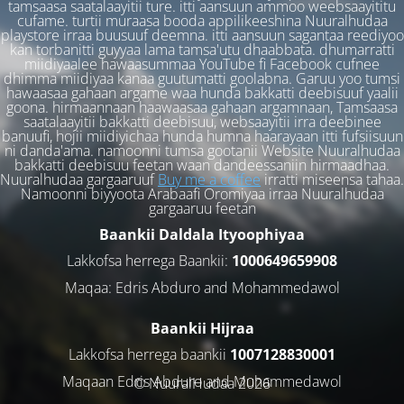
tamsaasa saatalaayitii ture. itti aansuun ammoo weebsaayititu
cufame. turtii muraasa booda appilikeeshina Nuuralhudaa
playstore irraa buusuuf deemna. itti aansuun sagantaa reediyoo
kan torbanitti guyyaa lama tamsa'utu dhaabbata. dhumarratti
miidiyaalee hawaasummaa YouTube fi Facebook cufnee
dhimma miidiyaa kanaa guutumatti goolabna. Garuu yoo tumsi
hawaasaa gahaan argame waa hunda bakkatti deebisuuf yaalii
goona. hirmaannaan haawaasaa gahaan argamnaan, Tamsaasa
saatalaayitii bakkatti deebisuu, websaayitii irra deebinee
banuufi, hojii miidiyichaa hunda humna haarayaan itti fufsiisuun
ni danda'ama. namoonni tumsa gootanii Website Nuuralhudaa
bakkatti deebisuu feetan waan dandeessaniin hirmaadhaa.
Nuuralhudaa gargaaruuf
Buy me a coffee
irratti miseensa tahaa.
Namoonni biyyoota Arabaafi Oromiyaa irraa Nuuralhudaa
gargaaruu feetan
Baankii Daldala Ityoophiyaa
Lakkofsa herrega Baankii:
1000649659908
Maqaa: Edris Abduro and Mohammedawol
Baankii Hijraa
Lakkofsa herrega baankii
1007128830001
Maqaan Edris Abduro and Muhammedawol
© NuuralHudaa 2026