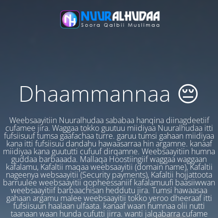
Dhaammannaa 😔
Weebsaayitiin Nuuralhudaa sababaa hanqina diinagdeetiif
cufamee jira. Waggaa tokko guutuu miidiyaa Nuuralhudaa itti
fufsiisuuf tumsa gaafachaa turre. garuu tumsi gahaan miidiyaa
kana itti fufsiisuu dandahu hawaasarraa hin argamne. kanaaf
miidiyaa kana guututti cufuuf dirqamne. Weebsaayitiin humna
guddaa barbaaada. Mallaqa Hoostiingiif waggaa waggaan
kafalamu, Kafaltii maqaa weebsaayitii (domain name), Kafaltii
nageenya websaayitii (Security payments), Kafaltii hojjattoota
barruulee weebsaayitii qopheessaniif kafalamuufi baasiiwwan
weebsaayitiif barbaachisan heddutu jira. Tumsi hawaasaa
gahaan argamu malee weebsaayitii tokko yeroo dheeraaf itti
fufsiisuun haalaan ulfaata. kanaaf waan humnaa olii nutti
taanaan waan hunda cufutti jirra. wanti jalqabarra cufame