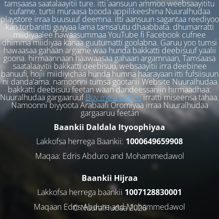
tamsaasa saatalaayitii ture. itti aansuun ammoo weebsaayititu
cufame. turtii muraasa booda appilikeeshina Nuuralhudaa
playstore irraa buusuuf deemna. itti aansuun sagantaa reediyoo
kan torbanitti guyyaa lama tamsa'utu dhaabbata. dhumarratti
miidiyaalee hawaasummaa YouTube fi Facebook cufnee
dhimma miidiyaa kanaa guutumatti goolabna. Garuu yoo tumsi
hawaasaa gahaan argame waa hunda bakkatti deebisuuf yaalii
goona. hirmaannaan haawaasaa gahaan argamnaan, Tamsaasa
saatalaayitii bakkatti deebisuu, websaayitii irra deebinee
banuufi, hojii miidiyichaa hunda humna haarayaan itti fufsiisuun
ni danda'ama. namoonni tumsa gootanii Website Nuuralhudaa
bakkatti deebisuu feetan waan dandeessaniin hirmaadhaa.
Nuuralhudaa gargaaruuf
Buy me a coffee
irratti miseensa tahaa.
Namoonni biyyoota Arabaafi Oromiyaa irraa Nuuralhudaa
gargaaruu feetan
Baankii Daldala Ityoophiyaa
Lakkofsa herrega Baankii:
1000649659908
Maqaa: Edris Abduro and Mohammedawol
Baankii Hijraa
Lakkofsa herrega baankii
1007128830001
Maqaan Edris Abduro and Muhammedawol
© NuuralHudaa 2026