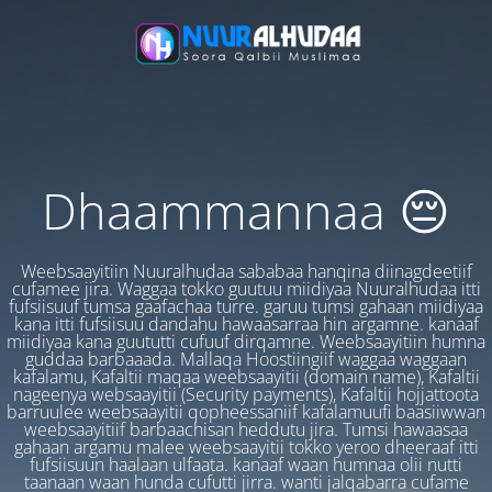
Dhaammannaa 😔
Weebsaayitiin Nuuralhudaa sababaa hanqina diinagdeetiif
cufamee jira. Waggaa tokko guutuu miidiyaa Nuuralhudaa itti
fufsiisuuf tumsa gaafachaa turre. garuu tumsi gahaan miidiyaa
kana itti fufsiisuu dandahu hawaasarraa hin argamne. kanaaf
miidiyaa kana guututti cufuuf dirqamne. Weebsaayitiin humna
guddaa barbaaada. Mallaqa Hoostiingiif waggaa waggaan
kafalamu, Kafaltii maqaa weebsaayitii (domain name), Kafaltii
nageenya websaayitii (Security payments), Kafaltii hojjattoota
barruulee weebsaayitii qopheessaniif kafalamuufi baasiiwwan
weebsaayitiif barbaachisan heddutu jira. Tumsi hawaasaa
gahaan argamu malee weebsaayitii tokko yeroo dheeraaf itti
fufsiisuun haalaan ulfaata. kanaaf waan humnaa olii nutti
taanaan waan hunda cufutti jirra. wanti jalqabarra cufame