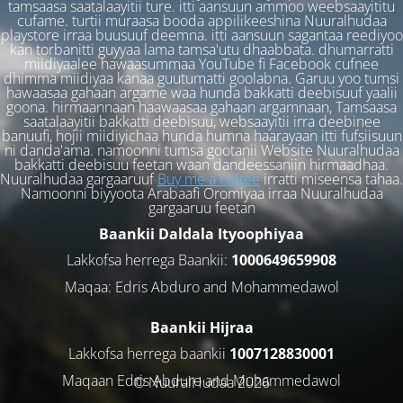
tamsaasa saatalaayitii ture. itti aansuun ammoo weebsaayititu
cufame. turtii muraasa booda appilikeeshina Nuuralhudaa
playstore irraa buusuuf deemna. itti aansuun sagantaa reediyoo
kan torbanitti guyyaa lama tamsa'utu dhaabbata. dhumarratti
miidiyaalee hawaasummaa YouTube fi Facebook cufnee
dhimma miidiyaa kanaa guutumatti goolabna. Garuu yoo tumsi
hawaasaa gahaan argame waa hunda bakkatti deebisuuf yaalii
goona. hirmaannaan haawaasaa gahaan argamnaan, Tamsaasa
saatalaayitii bakkatti deebisuu, websaayitii irra deebinee
banuufi, hojii miidiyichaa hunda humna haarayaan itti fufsiisuun
ni danda'ama. namoonni tumsa gootanii Website Nuuralhudaa
bakkatti deebisuu feetan waan dandeessaniin hirmaadhaa.
Nuuralhudaa gargaaruuf
Buy me a coffee
irratti miseensa tahaa.
Namoonni biyyoota Arabaafi Oromiyaa irraa Nuuralhudaa
gargaaruu feetan
Baankii Daldala Ityoophiyaa
Lakkofsa herrega Baankii:
1000649659908
Maqaa: Edris Abduro and Mohammedawol
Baankii Hijraa
Lakkofsa herrega baankii
1007128830001
Maqaan Edris Abduro and Muhammedawol
© NuuralHudaa 2026