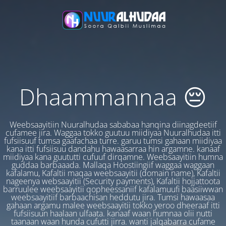
Dhaammannaa 😔
Weebsaayitiin Nuuralhudaa sababaa hanqina diinagdeetiif
cufamee jira. Waggaa tokko guutuu miidiyaa Nuuralhudaa itti
fufsiisuuf tumsa gaafachaa turre. garuu tumsi gahaan miidiyaa
kana itti fufsiisuu dandahu hawaasarraa hin argamne. kanaaf
miidiyaa kana guututti cufuuf dirqamne. Weebsaayitiin humna
guddaa barbaaada. Mallaqa Hoostiingiif waggaa waggaan
kafalamu, Kafaltii maqaa weebsaayitii (domain name), Kafaltii
nageenya websaayitii (Security payments), Kafaltii hojjattoota
barruulee weebsaayitii qopheessaniif kafalamuufi baasiiwwan
weebsaayitiif barbaachisan heddutu jira. Tumsi hawaasaa
gahaan argamu malee weebsaayitii tokko yeroo dheeraaf itti
fufsiisuun haalaan ulfaata. kanaaf waan humnaa olii nutti
taanaan waan hunda cufutti jirra. wanti jalqabarra cufame