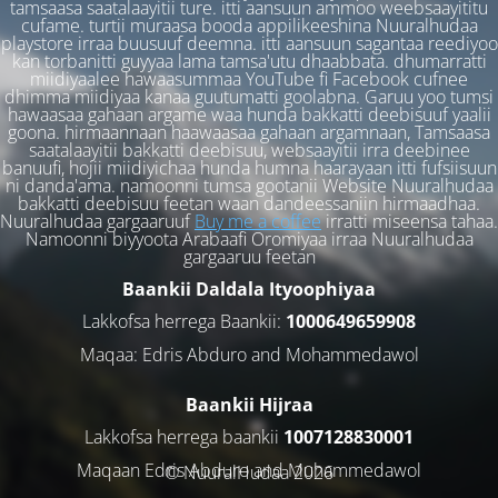
tamsaasa saatalaayitii ture. itti aansuun ammoo weebsaayititu
cufame. turtii muraasa booda appilikeeshina Nuuralhudaa
playstore irraa buusuuf deemna. itti aansuun sagantaa reediyoo
kan torbanitti guyyaa lama tamsa'utu dhaabbata. dhumarratti
miidiyaalee hawaasummaa YouTube fi Facebook cufnee
dhimma miidiyaa kanaa guutumatti goolabna. Garuu yoo tumsi
hawaasaa gahaan argame waa hunda bakkatti deebisuuf yaalii
goona. hirmaannaan haawaasaa gahaan argamnaan, Tamsaasa
saatalaayitii bakkatti deebisuu, websaayitii irra deebinee
banuufi, hojii miidiyichaa hunda humna haarayaan itti fufsiisuun
ni danda'ama. namoonni tumsa gootanii Website Nuuralhudaa
bakkatti deebisuu feetan waan dandeessaniin hirmaadhaa.
Nuuralhudaa gargaaruuf
Buy me a coffee
irratti miseensa tahaa.
Namoonni biyyoota Arabaafi Oromiyaa irraa Nuuralhudaa
gargaaruu feetan
Baankii Daldala Ityoophiyaa
Lakkofsa herrega Baankii:
1000649659908
Maqaa: Edris Abduro and Mohammedawol
Baankii Hijraa
Lakkofsa herrega baankii
1007128830001
Maqaan Edris Abduro and Muhammedawol
© NuuralHudaa 2026