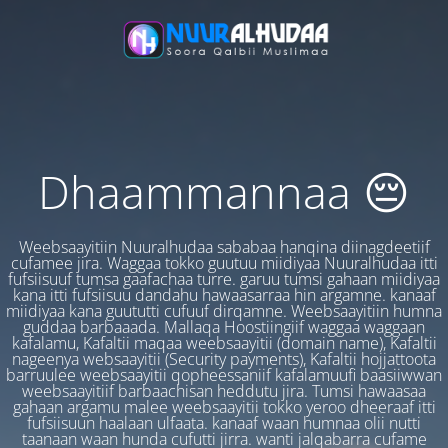
Dhaammannaa 😔
Weebsaayitiin Nuuralhudaa sababaa hanqina diinagdeetiif
cufamee jira. Waggaa tokko guutuu miidiyaa Nuuralhudaa itti
fufsiisuuf tumsa gaafachaa turre. garuu tumsi gahaan miidiyaa
kana itti fufsiisuu dandahu hawaasarraa hin argamne. kanaaf
miidiyaa kana guututti cufuuf dirqamne. Weebsaayitiin humna
guddaa barbaaada. Mallaqa Hoostiingiif waggaa waggaan
kafalamu, Kafaltii maqaa weebsaayitii (domain name), Kafaltii
nageenya websaayitii (Security payments), Kafaltii hojjattoota
barruulee weebsaayitii qopheessaniif kafalamuufi baasiiwwan
weebsaayitiif barbaachisan heddutu jira. Tumsi hawaasaa
gahaan argamu malee weebsaayitii tokko yeroo dheeraaf itti
fufsiisuun haalaan ulfaata. kanaaf waan humnaa olii nutti
taanaan waan hunda cufutti jirra. wanti jalqabarra cufame