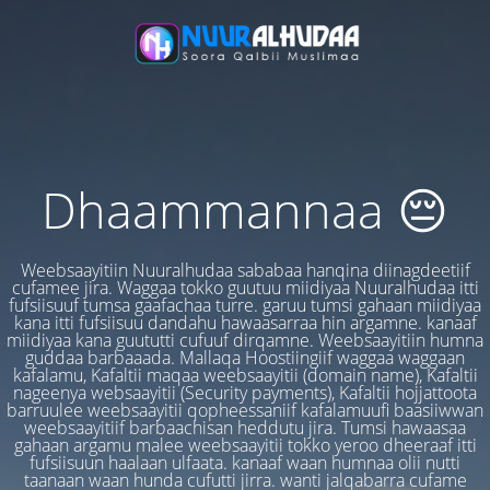
Dhaammannaa 😔
Weebsaayitiin Nuuralhudaa sababaa hanqina diinagdeetiif
cufamee jira. Waggaa tokko guutuu miidiyaa Nuuralhudaa itti
fufsiisuuf tumsa gaafachaa turre. garuu tumsi gahaan miidiyaa
kana itti fufsiisuu dandahu hawaasarraa hin argamne. kanaaf
miidiyaa kana guututti cufuuf dirqamne. Weebsaayitiin humna
guddaa barbaaada. Mallaqa Hoostiingiif waggaa waggaan
kafalamu, Kafaltii maqaa weebsaayitii (domain name), Kafaltii
nageenya websaayitii (Security payments), Kafaltii hojjattoota
barruulee weebsaayitii qopheessaniif kafalamuufi baasiiwwan
weebsaayitiif barbaachisan heddutu jira. Tumsi hawaasaa
gahaan argamu malee weebsaayitii tokko yeroo dheeraaf itti
fufsiisuun haalaan ulfaata. kanaaf waan humnaa olii nutti
taanaan waan hunda cufutti jirra. wanti jalqabarra cufame