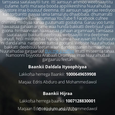
tamsaasa saatalaayitii ture. itti aansuun ammoo weebsaayititu
cufame. turtii muraasa booda appilikeeshina Nuuralhudaa
playstore irraa buusuuf deemna. itti aansuun sagantaa reediyoo
kan torbanitti guyyaa lama tamsa'utu dhaabbata. dhumarratti
miidiyaalee hawaasummaa YouTube fi Facebook cufnee
dhimma miidiyaa kanaa guutumatti goolabna. Garuu yoo tumsi
hawaasaa gahaan argame waa hunda bakkatti deebisuuf yaalii
goona. hirmaannaan haawaasaa gahaan argamnaan, Tamsaasa
saatalaayitii bakkatti deebisuu, websaayitii irra deebinee
banuufi, hojii miidiyichaa hunda humna haarayaan itti fufsiisuun
ni danda'ama. namoonni tumsa gootanii Website Nuuralhudaa
bakkatti deebisuu feetan waan dandeessaniin hirmaadhaa.
Nuuralhudaa gargaaruuf
Buy me a coffee
irratti miseensa tahaa.
Namoonni biyyoota Arabaafi Oromiyaa irraa Nuuralhudaa
gargaaruu feetan
Baankii Daldala Ityoophiyaa
Lakkofsa herrega Baankii:
1000649659908
Maqaa: Edris Abduro and Mohammedawol
Baankii Hijraa
Lakkofsa herrega baankii
1007128830001
Maqaan Edris Abduro and Muhammedawol
© NuuralHudaa 2026