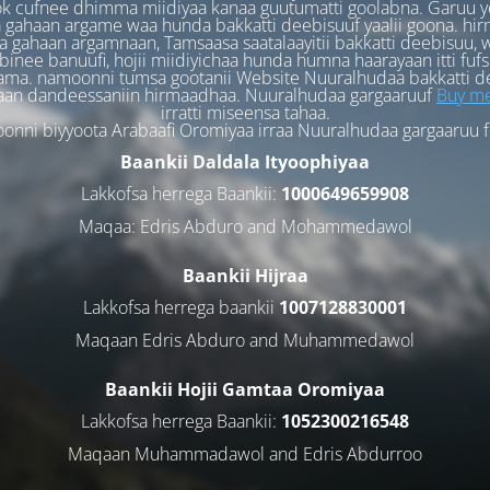
k cufnee dhimma miidiyaa kanaa guutumatti goolabna. Garuu y
 gahaan argame waa hunda bakkatti deebisuuf yaalii goona. hi
 gahaan argamnaan, Tamsaasa saatalaayitii bakkatti deebisuu, w
binee banuufi, hojii miidiyichaa hunda humna haarayaan itti fufs
ama. namoonni tumsa gootanii Website Nuuralhudaa bakkatti d
aan dandeessaniin hirmaadhaa. Nuuralhudaa gargaaruuf
Buy me
irratti miseensa tahaa.
nni biyyoota Arabaafi Oromiyaa irraa Nuuralhudaa gargaaruu 
Baankii Daldala Ityoophiyaa
Lakkofsa herrega Baankii:
1000649659908
Maqaa: Edris Abduro and Mohammedawol
Baankii Hijraa
Lakkofsa herrega baankii
1007128830001
Maqaan Edris Abduro and Muhammedawol
Baankii Hojii Gamtaa Oromiyaa
Lakkofsa herrega Baankii:
1052300216548
Maqaan Muhammadawol and Edris Abdurroo