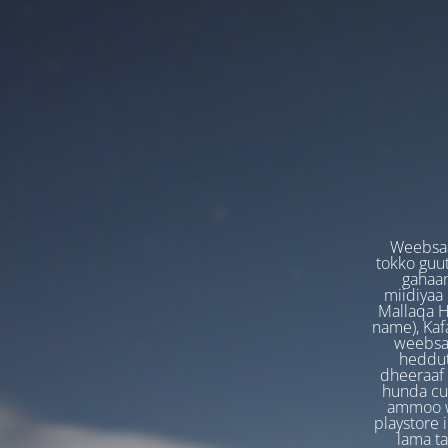
Weebsaa
tokko guut
gahaan
miidiyaa
Mallaqa H
name), Kafa
weebsaa
heddut
dheeraaf 
hunda cuf
ammoo we
playstore 
lama t