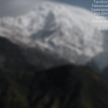
Faceboo
hawaasaa
haawaasaa
irra dee
danda'
feetan w
Namoo