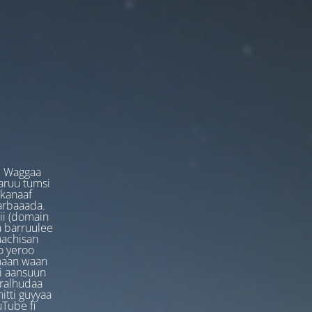
. Waggaa
garuu tumsi
 kanaaf
arbaaada.
ii (domain
ta barruulee
aachisan
o yeroo
anaan waan
ti aansuun
uralhudaa
itti guyyaa
Tube fi