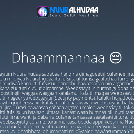
Dhaammannaa 😔
yitiin Nuuralhudaa sababaa hanqina diinagdeetiif cufamee jira
uu miidiyaa Nuuralhudaa itti fufsiisuuf tumsa gaafachaa turre. 
 miidiyaa kana itti fufsiisuu dandahu hawaasarraa hin argamne.
 kana guututti cufuuf dirqamne. Weebsaayitiin humna guddaa b
oostiingiif waggaa waggaan kafalamu, Kafaltii maqaa weebsaayit
ltii nageenya websaayitii (Security payments), Kafaltii hojjattoo
yitii qopheessaniif kafalamuufi baasiiwwan weebsaayitiif barb
u jira. Tumsi hawaasaa gahaan argamu malee weebsaayitii tokk
itti fufsiisuun haalaan ulfaata. kanaaf waan humnaa olii nutti ta
utti jirra. wanti jalqabarra cufame tamsaasa saatalaayitii ture. it
ebsaayititu cufame. turtii muraasa booda appilikeeshina Nu
irraa buusuuf deemna. itti aansuun sagantaa reediyoo kan torban
amsa'utu dhaabbata. dhumarratti miidiyaalee hawaasummaa You