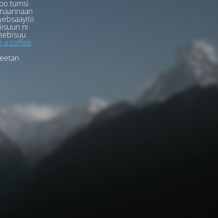
oo tumsi
rmaannaan
ebsaayitii
iisuun ni
eebisuu
 a coffee
feetan