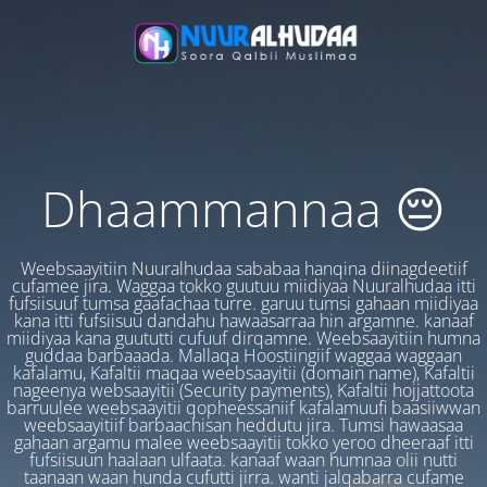
Dhaammannaa 😔
Weebsaayitiin Nuuralhudaa sababaa hanqina diinagdeetiif
cufamee jira. Waggaa tokko guutuu miidiyaa Nuuralhudaa itti
fufsiisuuf tumsa gaafachaa turre. garuu tumsi gahaan miidiyaa
kana itti fufsiisuu dandahu hawaasarraa hin argamne. kanaaf
miidiyaa kana guututti cufuuf dirqamne. Weebsaayitiin humna
guddaa barbaaada. Mallaqa Hoostiingiif waggaa waggaan
kafalamu, Kafaltii maqaa weebsaayitii (domain name), Kafaltii
nageenya websaayitii (Security payments), Kafaltii hojjattoota
barruulee weebsaayitii qopheessaniif kafalamuufi baasiiwwan
weebsaayitiif barbaachisan heddutu jira. Tumsi hawaasaa
gahaan argamu malee weebsaayitii tokko yeroo dheeraaf itti
fufsiisuun haalaan ulfaata. kanaaf waan humnaa olii nutti
taanaan waan hunda cufutti jirra. wanti jalqabarra cufame