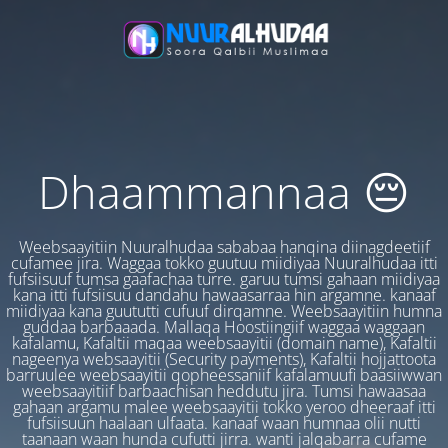
Dhaammannaa 😔
Weebsaayitiin Nuuralhudaa sababaa hanqina diinagdeetiif
cufamee jira. Waggaa tokko guutuu miidiyaa Nuuralhudaa itti
fufsiisuuf tumsa gaafachaa turre. garuu tumsi gahaan miidiyaa
kana itti fufsiisuu dandahu hawaasarraa hin argamne. kanaaf
miidiyaa kana guututti cufuuf dirqamne. Weebsaayitiin humna
guddaa barbaaada. Mallaqa Hoostiingiif waggaa waggaan
kafalamu, Kafaltii maqaa weebsaayitii (domain name), Kafaltii
nageenya websaayitii (Security payments), Kafaltii hojjattoota
barruulee weebsaayitii qopheessaniif kafalamuufi baasiiwwan
weebsaayitiif barbaachisan heddutu jira. Tumsi hawaasaa
gahaan argamu malee weebsaayitii tokko yeroo dheeraaf itti
fufsiisuun haalaan ulfaata. kanaaf waan humnaa olii nutti
taanaan waan hunda cufutti jirra. wanti jalqabarra cufame