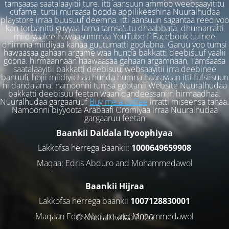
tamsaasa saatalaayitii ture. itti aansuun ammoo weebsaayititu
cufame. turtii muraasa booda appilikeeshina Nuuralhudaa
playstore irraa buusuuf deemna. itti aansuun sagantaa reediyoo
kan torbanitti guyyaa lama tamsa'utu dhaabbata. dhumarratti
miidiyaalee hawaasummaa YouTube fi Facebook cufnee
dhimma miidiyaa kanaa guutumatti goolabna. Garuu yoo tumsi
hawaasaa gahaan argame waa hunda bakkatti deebisuuf yaalii
goona. hirmaannaan haawaasaa gahaan argamnaan, Tamsaasa
saatalaayitii bakkatti deebisuu, websaayitii irra deebinee
banuufi, hojii miidiyichaa hunda humna haarayaan itti fufsiisuun
ni danda'ama. namoonni tumsa gootanii Website Nuuralhudaa
bakkatti deebisuu feetan waan dandeessaniin hirmaadhaa.
Nuuralhudaa gargaaruuf
Buy me a coffee
irratti miseensa tahaa.
Namoonni biyyoota Arabaafi Oromiyaa irraa Nuuralhudaa
gargaaruu feetan
Baankii Daldala Ityoophiyaa
Lakkofsa herrega Baankii:
1000649659908
Maqaa: Edris Abduro and Mohammedawol
Baankii Hijraa
Lakkofsa herrega baankii
1007128830001
Maqaan Edris Abduro and Muhammedawol
© NuuralHudaa 2026