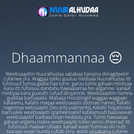
Dhaammannaa 😔
Weebsaayitiin Nuuralhudaa sababaa hanqina diinagdeetiif
cufamee jira. Waggaa tokko guutuu miidiyaa Nuuralhudaa itti
fufsiisuuf tumsa gaafachaa turre. garuu tumsi gahaan miidiyaa
kana itti fufsiisuu dandahu hawaasarraa hin argamne. kanaaf
miidiyaa kana guututti cufuuf dirqamne. Weebsaayitiin humna
guddaa barbaaada. Mallaqa Hoostiingiif waggaa waggaan
kafalamu, Kafaltii maqaa weebsaayitii (domain name), Kafaltii
nageenya websaayitii (Security payments), Kafaltii hojjattoota
barruulee weebsaayitii qopheessaniif kafalamuufi baasiiwwan
weebsaayitiif barbaachisan heddutu jira. Tumsi hawaasaa
gahaan argamu malee weebsaayitii tokko yeroo dheeraaf itti
fufsiisuun haalaan ulfaata. kanaaf waan humnaa olii nutti
taanaan waan hunda cufutti jirra. wanti jalqabarra cufame