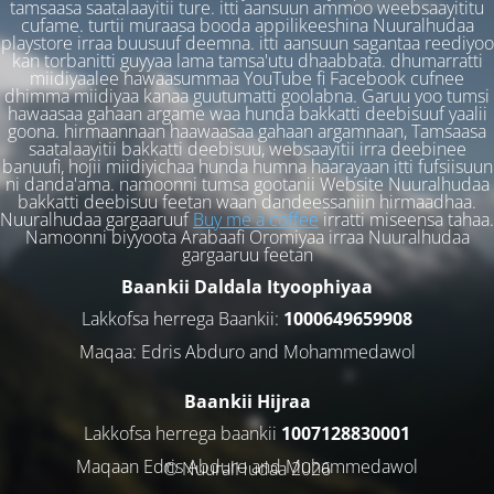
tamsaasa saatalaayitii ture. itti aansuun ammoo weebsaayititu
cufame. turtii muraasa booda appilikeeshina Nuuralhudaa
playstore irraa buusuuf deemna. itti aansuun sagantaa reediyoo
kan torbanitti guyyaa lama tamsa'utu dhaabbata. dhumarratti
miidiyaalee hawaasummaa YouTube fi Facebook cufnee
dhimma miidiyaa kanaa guutumatti goolabna. Garuu yoo tumsi
hawaasaa gahaan argame waa hunda bakkatti deebisuuf yaalii
goona. hirmaannaan haawaasaa gahaan argamnaan, Tamsaasa
saatalaayitii bakkatti deebisuu, websaayitii irra deebinee
banuufi, hojii miidiyichaa hunda humna haarayaan itti fufsiisuun
ni danda'ama. namoonni tumsa gootanii Website Nuuralhudaa
bakkatti deebisuu feetan waan dandeessaniin hirmaadhaa.
Nuuralhudaa gargaaruuf
Buy me a coffee
irratti miseensa tahaa.
Namoonni biyyoota Arabaafi Oromiyaa irraa Nuuralhudaa
gargaaruu feetan
Baankii Daldala Ityoophiyaa
Lakkofsa herrega Baankii:
1000649659908
Maqaa: Edris Abduro and Mohammedawol
Baankii Hijraa
Lakkofsa herrega baankii
1007128830001
Maqaan Edris Abduro and Muhammedawol
© NuuralHudaa 2026