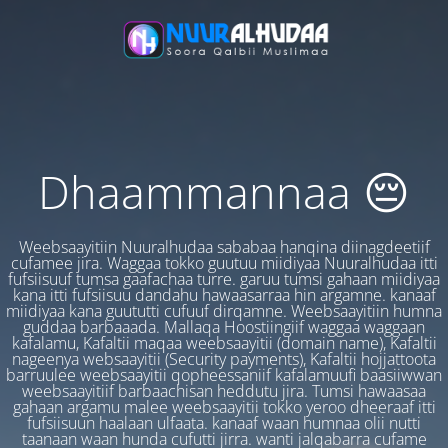
Dhaammannaa 😔
Weebsaayitiin Nuuralhudaa sababaa hanqina diinagdeetiif
cufamee jira. Waggaa tokko guutuu miidiyaa Nuuralhudaa itti
fufsiisuuf tumsa gaafachaa turre. garuu tumsi gahaan miidiyaa
kana itti fufsiisuu dandahu hawaasarraa hin argamne. kanaaf
miidiyaa kana guututti cufuuf dirqamne. Weebsaayitiin humna
guddaa barbaaada. Mallaqa Hoostiingiif waggaa waggaan
kafalamu, Kafaltii maqaa weebsaayitii (domain name), Kafaltii
nageenya websaayitii (Security payments), Kafaltii hojjattoota
barruulee weebsaayitii qopheessaniif kafalamuufi baasiiwwan
weebsaayitiif barbaachisan heddutu jira. Tumsi hawaasaa
gahaan argamu malee weebsaayitii tokko yeroo dheeraaf itti
fufsiisuun haalaan ulfaata. kanaaf waan humnaa olii nutti
taanaan waan hunda cufutti jirra. wanti jalqabarra cufame