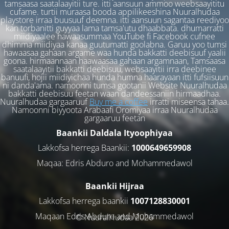
tamsaasa saatalaayitii ture. itti aansuun ammoo weebsaayititu
cufame. turtii muraasa booda appilikeeshina Nuuralhudaa
playstore irraa buusuuf deemna. itti aansuun sagantaa reediyoo
kan torbanitti guyyaa lama tamsa'utu dhaabbata. dhumarratti
miidiyaalee hawaasummaa YouTube fi Facebook cufnee
dhimma miidiyaa kanaa guutumatti goolabna. Garuu yoo tumsi
hawaasaa gahaan argame waa hunda bakkatti deebisuuf yaalii
goona. hirmaannaan haawaasaa gahaan argamnaan, Tamsaasa
saatalaayitii bakkatti deebisuu, websaayitii irra deebinee
banuufi, hojii miidiyichaa hunda humna haarayaan itti fufsiisuun
ni danda'ama. namoonni tumsa gootanii Website Nuuralhudaa
bakkatti deebisuu feetan waan dandeessaniin hirmaadhaa.
Nuuralhudaa gargaaruuf
Buy me a coffee
irratti miseensa tahaa.
Namoonni biyyoota Arabaafi Oromiyaa irraa Nuuralhudaa
gargaaruu feetan
Baankii Daldala Ityoophiyaa
Lakkofsa herrega Baankii:
1000649659908
Maqaa: Edris Abduro and Mohammedawol
Baankii Hijraa
Lakkofsa herrega baankii
1007128830001
Maqaan Edris Abduro and Muhammedawol
© NuuralHudaa 2026