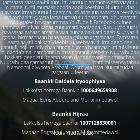
tamsaasa saatalaayitii ture. itti aansuun ammoo weebsaayititu
cufame. turtii muraasa booda appilikeeshina Nuuralhudaa
playstore irraa buusuuf deemna. itti aansuun sagantaa reediyoo
kan torbanitti guyyaa lama tamsa'utu dhaabbata. dhumarratti
miidiyaalee hawaasummaa YouTube fi Facebook cufnee
dhimma miidiyaa kanaa guutumatti goolabna. Garuu yoo tumsi
hawaasaa gahaan argame waa hunda bakkatti deebisuuf yaalii
goona. hirmaannaan haawaasaa gahaan argamnaan, Tamsaasa
saatalaayitii bakkatti deebisuu, websaayitii irra deebinee
banuufi, hojii miidiyichaa hunda humna haarayaan itti fufsiisuun
ni danda'ama. namoonni tumsa gootanii Website Nuuralhudaa
bakkatti deebisuu feetan waan dandeessaniin hirmaadhaa.
Nuuralhudaa gargaaruuf
Buy me a coffee
irratti miseensa tahaa.
Namoonni biyyoota Arabaafi Oromiyaa irraa Nuuralhudaa
gargaaruu feetan
Baankii Daldala Ityoophiyaa
Lakkofsa herrega Baankii:
1000649659908
Maqaa: Edris Abduro and Mohammedawol
Baankii Hijraa
Lakkofsa herrega baankii
1007128830001
Maqaan Edris Abduro and Muhammedawol
© NuuralHudaa 2026