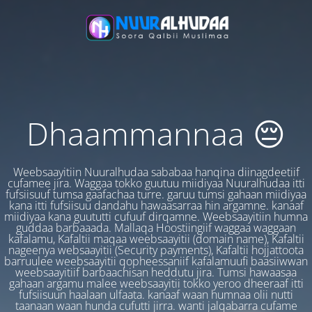
Dhaammannaa 😔
Weebsaayitiin Nuuralhudaa sababaa hanqina diinagdeetiif
cufamee jira. Waggaa tokko guutuu miidiyaa Nuuralhudaa itti
fufsiisuuf tumsa gaafachaa turre. garuu tumsi gahaan miidiyaa
kana itti fufsiisuu dandahu hawaasarraa hin argamne. kanaaf
miidiyaa kana guututti cufuuf dirqamne. Weebsaayitiin humna
guddaa barbaaada. Mallaqa Hoostiingiif waggaa waggaan
kafalamu, Kafaltii maqaa weebsaayitii (domain name), Kafaltii
nageenya websaayitii (Security payments), Kafaltii hojjattoota
barruulee weebsaayitii qopheessaniif kafalamuufi baasiiwwan
weebsaayitiif barbaachisan heddutu jira. Tumsi hawaasaa
gahaan argamu malee weebsaayitii tokko yeroo dheeraaf itti
fufsiisuun haalaan ulfaata. kanaaf waan humnaa olii nutti
taanaan waan hunda cufutti jirra. wanti jalqabarra cufame