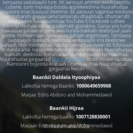
tamsaasa saatalaayitii ture. itti aansuun ammoo weebsaayititu
cufame. turtii muraasa booda appilikeeshina Nuuralhudaa
playstore irraa buusuuf deemna. itti aansuun sagantaa reediyoo
kan torbanitti guyyaa lama tamsa'utu dhaabbata. dhumarratti
miidiyaalee hawaasummaa YouTube fi Facebook cufnee
dhimma miidiyaa kanaa guutumatti goolabna. Garuu yoo tumsi
hawaasaa gahaan argame waa hunda bakkatti deebisuuf yaalii
goona. hirmaannaan haawaasaa gahaan argamnaan, Tamsaasa
saatalaayitii bakkatti deebisuu, websaayitii irra deebinee
banuufi, hojii miidiyichaa hunda humna haarayaan itti fufsiisuun
ni danda'ama. namoonni tumsa gootanii Website Nuuralhudaa
bakkatti deebisuu feetan waan dandeessaniin hirmaadhaa.
Nuuralhudaa gargaaruuf
Buy me a coffee
irratti miseensa tahaa.
Namoonni biyyoota Arabaafi Oromiyaa irraa Nuuralhudaa
gargaaruu feetan
Baankii Daldala Ityoophiyaa
Lakkofsa herrega Baankii:
1000649659908
Maqaa: Edris Abduro and Mohammedawol
Baankii Hijraa
Lakkofsa herrega baankii
1007128830001
Maqaan Edris Abduro and Muhammedawol
© NuuralHudaa 2026