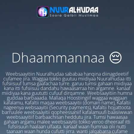
Dhaammannaa 😔
Weebsaayitiin Nuuralhudaa sababaa hanqina diinagdeetiif
cufamee jira. Waggaa tokko guutuu miidiyaa Nuuralhudaa itti
fufsiisuuf tumsa gaafachaa turre. garuu tumsi gahaan miidiyaa
kana itti fufsiisuu dandahu hawaasarraa hin argamne. kanaaf
miidiyaa kana guututti cufuuf dirqamne. Weebsaayitiin humna
guddaa barbaaada. Mallaqa Hoostiingiif waggaa waggaan
kafalamu, Kafaltii maqaa weebsaayitii (domain name), Kafaltii
nageenya websaayitii (Security payments), Kafaltii hojjattoota
barruulee weebsaayitii qopheessaniif kafalamuufi baasiiwwan
weebsaayitiif barbaachisan heddutu jira. Tumsi hawaasaa
gahaan argamu malee weebsaayitii tokko yeroo dheeraaf itti
fufsiisuun haalaan ulfaata. kanaaf waan humnaa olii nutti
taanaan waan hunda cufutti jirra. wanti jalqabarra cufame