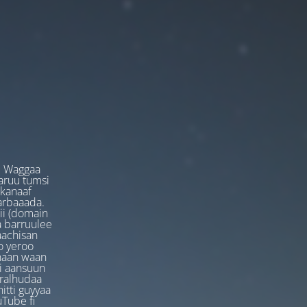
. Waggaa
garuu tumsi
 kanaaf
arbaaada.
ii (domain
ta barruulee
aachisan
o yeroo
anaan waan
ti aansuun
uralhudaa
itti guyyaa
Tube fi