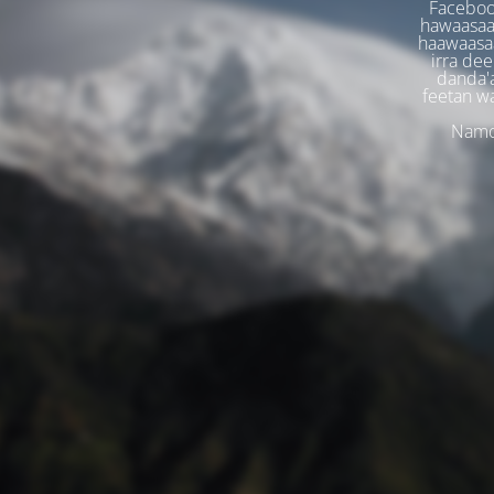
Faceboo
hawaasaa
haawaasaa
irra dee
danda'
feetan w
Namoo