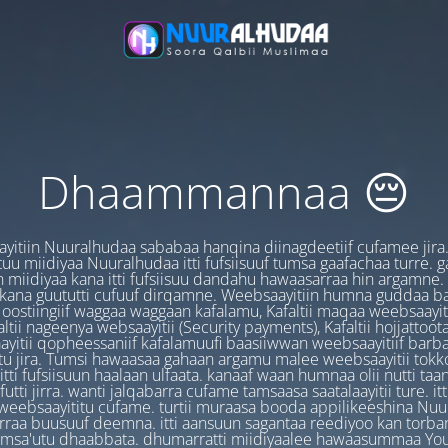
Dhaammannaa 😔
yitiin Nuuralhudaa sababaa hanqina diinagdeetiif cufamee jira
uu miidiyaa Nuuralhudaa itti fufsiisuuf tumsa gaafachaa turre. 
 miidiyaa kana itti fufsiisuu dandahu hawaasarraa hin argamne.
 kana guututti cufuuf dirqamne. Weebsaayitiin humna guddaa b
oostiingiif waggaa waggaan kafalamu, Kafaltii maqaa weebsaayit
ltii nageenya websaayitii (Security payments), Kafaltii hojjattoo
yitii qopheessaniif kafalamuufi baasiiwwan weebsaayitiif barb
u jira. Tumsi hawaasaa gahaan argamu malee weebsaayitii tokk
itti fufsiisuun haalaan ulfaata. kanaaf waan humnaa olii nutti ta
utti jirra. wanti jalqabarra cufame tamsaasa saatalaayitii ture. it
ebsaayititu cufame. turtii muraasa booda appilikeeshina Nu
irraa buusuuf deemna. itti aansuun sagantaa reediyoo kan torban
amsa'utu dhaabbata. dhumarratti miidiyaalee hawaasummaa You