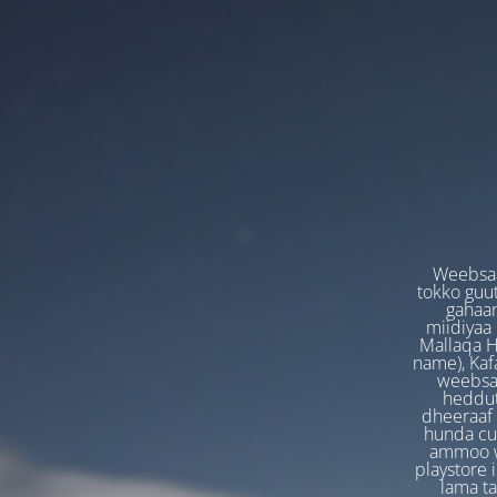
Weebsaa
tokko guut
gahaan
miidiyaa
Mallaqa H
name), Kafa
weebsaa
heddut
dheeraaf 
hunda cuf
ammoo we
playstore 
lama t