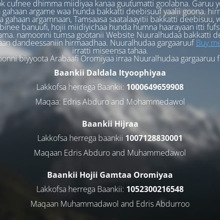
k cufnee dhimma miidiyaa kanaa guutumatti goolabna. Garuu y
 gahaan argame waa hunda bakkatti deebisuuf yaalii goona. hi
 gahaan argamnaan, Tamsaasa saatalaayitii bakkatti deebisuu, w
binee banuufi, hojii miidiyichaa hunda humna haarayaan itti fufs
ama. namoonni tumsa gootanii Website Nuuralhudaa bakkatti d
aan dandeessaniin hirmaadhaa. Nuuralhudaa gargaaruuf
Buy me
irratti miseensa tahaa.
nni biyyoota Arabaafi Oromiyaa irraa Nuuralhudaa gargaaruu 
Baankii Daldala Ityoophiyaa
Lakkofsa herrega Baankii:
1000649659908
Maqaa: Edris Abduro and Mohammedawol
Baankii Hijraa
Lakkofsa herrega baankii
1007128830001
Maqaan Edris Abduro and Muhammedawol
Baankii Hojii Gamtaa Oromiyaa
Lakkofsa herrega Baankii:
1052300216548
Maqaan Muhammadawol and Edris Abdurroo