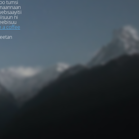
oo tumsi
rmaannaan
ebsaayitii
iisuun ni
eebisuu
 a coffee
feetan