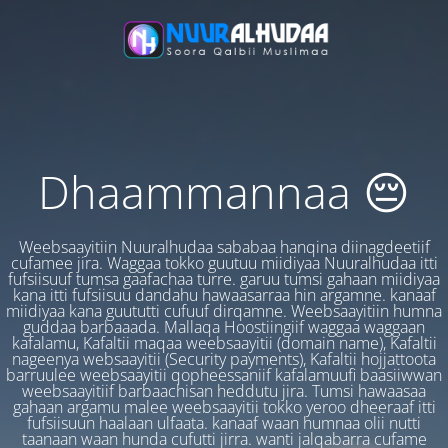
Dhaammannaa 😔
Weebsaayitiin Nuuralhudaa sababaa hanqina diinagdeetiif
cufamee jira. Waggaa tokko guutuu miidiyaa Nuuralhudaa itti
fufsiisuuf tumsa gaafachaa turre. garuu tumsi gahaan miidiyaa
kana itti fufsiisuu dandahu hawaasarraa hin argamne. kanaaf
miidiyaa kana guututti cufuuf dirqamne. Weebsaayitiin humna
guddaa barbaaada. Mallaqa Hoostiingiif waggaa waggaan
kafalamu, Kafaltii maqaa weebsaayitii (domain name), Kafaltii
nageenya websaayitii (Security payments), Kafaltii hojjattoota
barruulee weebsaayitii qopheessaniif kafalamuufi baasiiwwan
weebsaayitiif barbaachisan heddutu jira. Tumsi hawaasaa
gahaan argamu malee weebsaayitii tokko yeroo dheeraaf itti
fufsiisuun haalaan ulfaata. kanaaf waan humnaa olii nutti
taanaan waan hunda cufutti jirra. wanti jalqabarra cufame