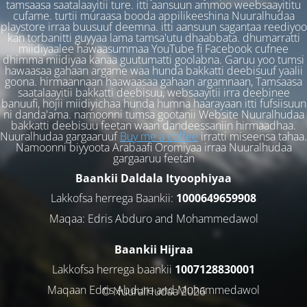
tamsaasa saatalaayitii ture. itti aansuun ammoo weebsaayititu
cufame. turtii muraasa booda appilikeeshina Nuuralhudaa
playstore irraa buusuuf deemna. itti aansuun sagantaa reediyoo
kan torbanitti guyyaa lama tamsa'utu dhaabbata. dhumarratti
miidiyaalee hawaasummaa YouTube fi Facebook cufnee
dhimma miidiyaa kanaa guutumatti goolabna. Garuu yoo tumsi
hawaasaa gahaan argame waa hunda bakkatti deebisuuf yaalii
goona. hirmaannaan haawaasaa gahaan argamnaan, Tamsaasa
saatalaayitii bakkatti deebisuu, websaayitii irra deebinee
banuufi, hojii miidiyichaa hunda humna haarayaan itti fufsiisuun
ni danda'ama. namoonni tumsa gootanii Website Nuuralhudaa
bakkatti deebisuu feetan waan dandeessaniin hirmaadhaa.
Nuuralhudaa gargaaruuf
Buy me a coffee
irratti miseensa tahaa.
Namoonni biyyoota Arabaafi Oromiyaa irraa Nuuralhudaa
gargaaruu feetan
Baankii Daldala Ityoophiyaa
Lakkofsa herrega Baankii:
1000649659908
Maqaa: Edris Abduro and Mohammedawol
Baankii Hijraa
Lakkofsa herrega baankii
1007128830001
Maqaan Edris Abduro and Muhammedawol
© NuuralHudaa 2026