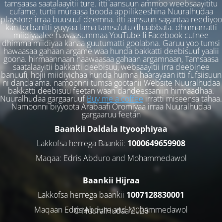
tamsaasa saatalaayitii ture. itti aansuun ammoo weebsaayititu
cufame. turtii muraasa booda appilikeeshina Nuuralhudaa
playstore irraa buusuuf deemna. itti aansuun sagantaa reediyoo
kan torbanitti guyyaa lama tamsa'utu dhaabbata. dhumarratti
miidiyaalee hawaasummaa YouTube fi Facebook cufnee
dhimma miidiyaa kanaa guutumatti goolabna. Garuu yoo tumsi
hawaasaa gahaan argame waa hunda bakkatti deebisuuf yaalii
goona. hirmaannaan haawaasaa gahaan argamnaan, Tamsaasa
saatalaayitii bakkatti deebisuu, websaayitii irra deebinee
banuufi, hojii miidiyichaa hunda humna haarayaan itti fufsiisuun
ni danda'ama. namoonni tumsa gootanii Website Nuuralhudaa
bakkatti deebisuu feetan waan dandeessaniin hirmaadhaa.
Nuuralhudaa gargaaruuf
Buy me a coffee
irratti miseensa tahaa.
Namoonni biyyoota Arabaafi Oromiyaa irraa Nuuralhudaa
gargaaruu feetan
Baankii Daldala Ityoophiyaa
Lakkofsa herrega Baankii:
1000649659908
Maqaa: Edris Abduro and Mohammedawol
Baankii Hijraa
Lakkofsa herrega baankii
1007128830001
Maqaan Edris Abduro and Muhammedawol
© NuuralHudaa 2026