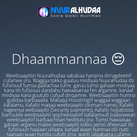
Dhaammannaa 😔
Weebsaayitiin Nuuralhudaa sababaa hanqina diinagdeetiif
cufamee jira. Waggaa tokko guutuu miidiyaa Nuuralhudaa itti
fufsiisuuf tumsa gaafachaa turre. garuu tumsi gahaan miidiyaa
kana itti fufsiisuu dandahu hawaasarraa hin argamne. kanaaf
miidiyaa kana guututti cufuuf dirqamne. Weebsaayitiin humna
guddaa barbaaada. Mallaqa Hoostiingiif waggaa waggaan
kafalamu, Kafaltii maqaa weebsaayitii (domain name), Kafaltii
nageenya websaayitii (Security payments), Kafaltii hojjattoota
barruulee weebsaayitii qopheessaniif kafalamuufi baasiiwwan
weebsaayitiif barbaachisan heddutu jira. Tumsi hawaasaa
gahaan argamu malee weebsaayitii tokko yeroo dheeraaf itti
fufsiisuun haalaan ulfaata. kanaaf waan humnaa olii nutti
taanaan waan hunda cufutti jirra. wanti jalqabarra cufame