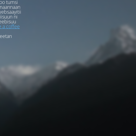
oo tumsi
rmaannaan
ebsaayitii
iisuun ni
eebisuu
 a coffee
feetan