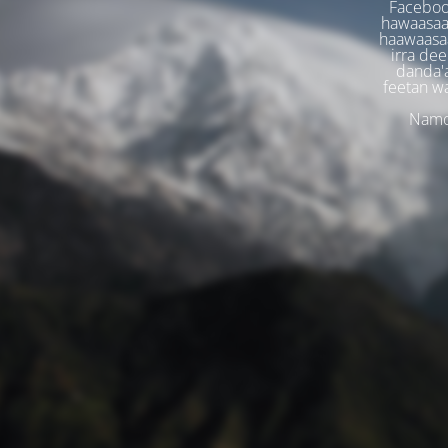
Faceboo
hawaasaa
haawaasaa
irra dee
danda'
feetan w
Namoo