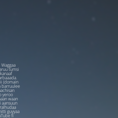
. Waggaa
garuu tumsi
 kanaaf
arbaaada.
ii (domain
ta barruulee
aachisan
o yeroo
anaan waan
ti aansuun
uralhudaa
itti guyyaa
Tube fi