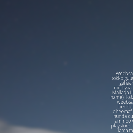
Weebsaa
tokko guut
gahaan
miidiyaa
Mallaqa H
name), Kafa
weebsaa
heddut
dheeraaf 
hunda cuf
ammoo we
playstore 
lama t