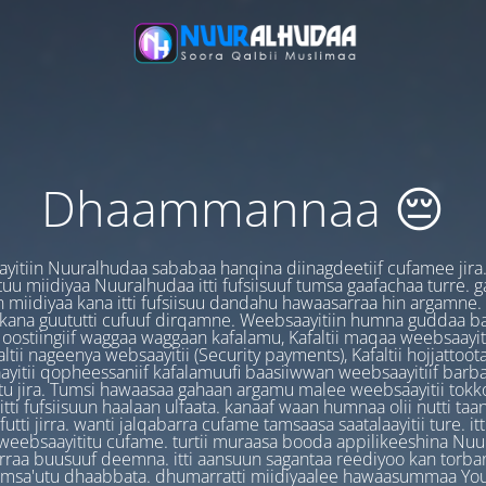
Dhaammannaa 😔
yitiin Nuuralhudaa sababaa hanqina diinagdeetiif cufamee jira
uu miidiyaa Nuuralhudaa itti fufsiisuuf tumsa gaafachaa turre. 
 miidiyaa kana itti fufsiisuu dandahu hawaasarraa hin argamne.
 kana guututti cufuuf dirqamne. Weebsaayitiin humna guddaa b
oostiingiif waggaa waggaan kafalamu, Kafaltii maqaa weebsaayit
ltii nageenya websaayitii (Security payments), Kafaltii hojjattoo
yitii qopheessaniif kafalamuufi baasiiwwan weebsaayitiif barb
u jira. Tumsi hawaasaa gahaan argamu malee weebsaayitii tokk
itti fufsiisuun haalaan ulfaata. kanaaf waan humnaa olii nutti ta
utti jirra. wanti jalqabarra cufame tamsaasa saatalaayitii ture. it
ebsaayititu cufame. turtii muraasa booda appilikeeshina Nu
irraa buusuuf deemna. itti aansuun sagantaa reediyoo kan torban
amsa'utu dhaabbata. dhumarratti miidiyaalee hawaasummaa You