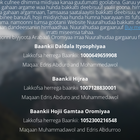
k cufnee dhimma miidiyaa kanaa guutumatti goolabna. Garuu y
 gahaan argame waa hunda bakkatti deebisuuf yaalii goona. hi
 gahaan argamnaan, Tamsaasa saatalaayitii bakkatti deebisuu, w
binee banuufi, hojii miidiyichaa hunda humna haarayaan itti fufs
ama. namoonni tumsa gootanii Website Nuuralhudaa bakkatti d
aan dandeessaniin hirmaadhaa. Nuuralhudaa gargaaruuf
Buy me
irratti miseensa tahaa.
nni biyyoota Arabaafi Oromiyaa irraa Nuuralhudaa gargaaruu 
Baankii Daldala Ityoophiyaa
Lakkofsa herrega Baankii:
1000649659908
Maqaa: Edris Abduro and Mohammedawol
Baankii Hijraa
Lakkofsa herrega baankii
1007128830001
Maqaan Edris Abduro and Muhammedawol
Baankii Hojii Gamtaa Oromiyaa
Lakkofsa herrega Baankii:
1052300216548
Maqaan Muhammadawol and Edris Abdurroo