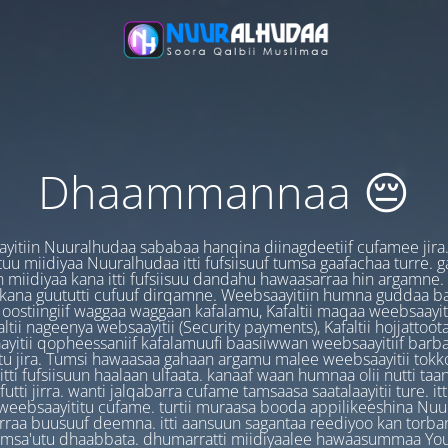
Dhaammannaa 😔
yitiin Nuuralhudaa sababaa hanqina diinagdeetiif cufamee jira
uu miidiyaa Nuuralhudaa itti fufsiisuuf tumsa gaafachaa turre. 
 miidiyaa kana itti fufsiisuu dandahu hawaasarraa hin argamne.
 kana guututti cufuuf dirqamne. Weebsaayitiin humna guddaa b
oostiingiif waggaa waggaan kafalamu, Kafaltii maqaa weebsaayit
ltii nageenya websaayitii (Security payments), Kafaltii hojjattoo
yitii qopheessaniif kafalamuufi baasiiwwan weebsaayitiif barb
u jira. Tumsi hawaasaa gahaan argamu malee weebsaayitii tokk
itti fufsiisuun haalaan ulfaata. kanaaf waan humnaa olii nutti ta
utti jirra. wanti jalqabarra cufame tamsaasa saatalaayitii ture. it
ebsaayititu cufame. turtii muraasa booda appilikeeshina Nu
irraa buusuuf deemna. itti aansuun sagantaa reediyoo kan torban
amsa'utu dhaabbata. dhumarratti miidiyaalee hawaasummaa You