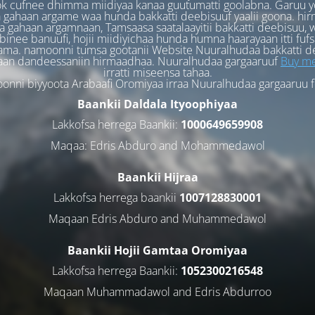
k cufnee dhimma miidiyaa kanaa guutumatti goolabna. Garuu y
 gahaan argame waa hunda bakkatti deebisuuf yaalii goona. hi
 gahaan argamnaan, Tamsaasa saatalaayitii bakkatti deebisuu, w
binee banuufi, hojii miidiyichaa hunda humna haarayaan itti fufs
ama. namoonni tumsa gootanii Website Nuuralhudaa bakkatti d
aan dandeessaniin hirmaadhaa. Nuuralhudaa gargaaruuf
Buy me
irratti miseensa tahaa.
nni biyyoota Arabaafi Oromiyaa irraa Nuuralhudaa gargaaruu 
Baankii Daldala Ityoophiyaa
Lakkofsa herrega Baankii:
1000649659908
Maqaa: Edris Abduro and Mohammedawol
Baankii Hijraa
Lakkofsa herrega baankii
1007128830001
Maqaan Edris Abduro and Muhammedawol
Baankii Hojii Gamtaa Oromiyaa
Lakkofsa herrega Baankii:
1052300216548
Maqaan Muhammadawol and Edris Abdurroo