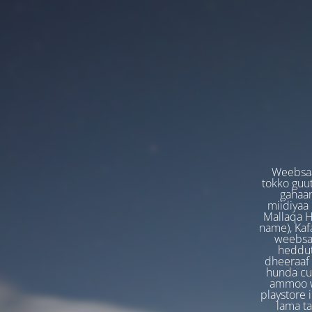
Weebsaa
tokko guut
gahaan
miidiyaa
Mallaqa H
name), Kafa
weebsaa
heddut
dheeraaf 
hunda cuf
ammoo we
playstore 
lama t