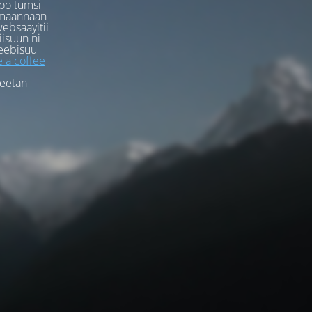
oo tumsi
rmaannaan
ebsaayitii
iisuun ni
eebisuu
 a coffee
feetan