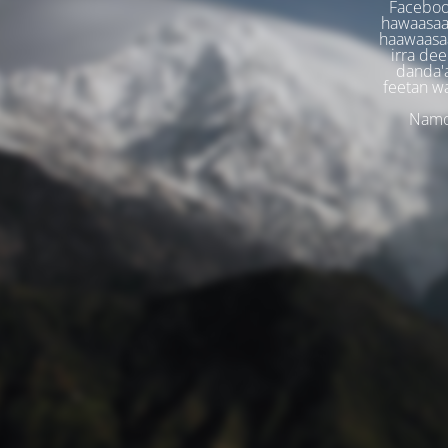
Faceboo
hawaasaa
haawaasaa
irra dee
danda'
feetan w
Namoo