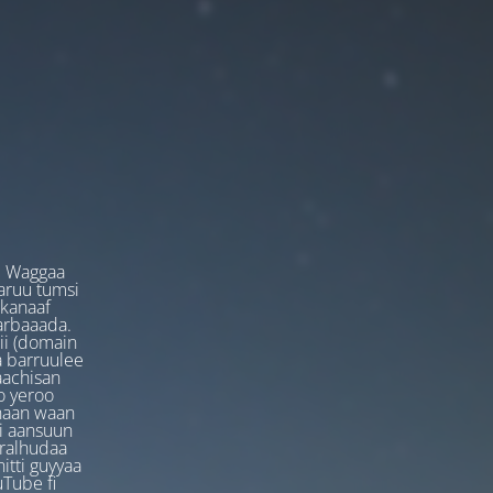
. Waggaa
garuu tumsi
 kanaaf
arbaaada.
ii (domain
ta barruulee
aachisan
o yeroo
anaan waan
ti aansuun
uralhudaa
itti guyyaa
Tube fi