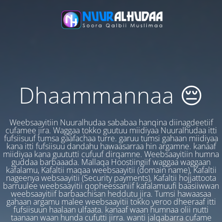
Dhaammannaa 😔
Weebsaayitiin Nuuralhudaa sababaa hanqina diinagdeetiif
cufamee jira. Waggaa tokko guutuu miidiyaa Nuuralhudaa itti
fufsiisuuf tumsa gaafachaa turre. garuu tumsi gahaan miidiyaa
kana itti fufsiisuu dandahu hawaasarraa hin argamne. kanaaf
miidiyaa kana guututti cufuuf dirqamne. Weebsaayitiin humna
guddaa barbaaada. Mallaqa Hoostiingiif waggaa waggaan
kafalamu, Kafaltii maqaa weebsaayitii (domain name), Kafaltii
nageenya websaayitii (Security payments), Kafaltii hojjattoota
barruulee weebsaayitii qopheessaniif kafalamuufi baasiiwwan
weebsaayitiif barbaachisan heddutu jira. Tumsi hawaasaa
gahaan argamu malee weebsaayitii tokko yeroo dheeraaf itti
fufsiisuun haalaan ulfaata. kanaaf waan humnaa olii nutti
taanaan waan hunda cufutti jirra. wanti jalqabarra cufame