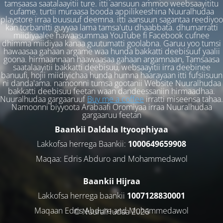
tamsaasa saatalaayitii ture. itti aansuun ammoo weebsaayititu
cufame. turtii muraasa booda appilikeeshina Nuuralhudaa
playstore irraa buusuuf deemna. itti aansuun sagantaa reediyoo
kan torbanitti guyyaa lama tamsa'utu dhaabbata. dhumarratti
miidiyaalee hawaasummaa YouTube fi Facebook cufnee
dhimma miidiyaa kanaa guutumatti goolabna. Garuu yoo tumsi
hawaasaa gahaan argame waa hunda bakkatti deebisuuf yaalii
goona. hirmaannaan haawaasaa gahaan argamnaan, Tamsaasa
saatalaayitii bakkatti deebisuu, websaayitii irra deebinee
banuufi, hojii miidiyichaa hunda humna haarayaan itti fufsiisuun
ni danda'ama. namoonni tumsa gootanii Website Nuuralhudaa
bakkatti deebisuu feetan waan dandeessaniin hirmaadhaa.
Nuuralhudaa gargaaruuf
Buy me a coffee
irratti miseensa tahaa.
Namoonni biyyoota Arabaafi Oromiyaa irraa Nuuralhudaa
gargaaruu feetan
Baankii Daldala Ityoophiyaa
Lakkofsa herrega Baankii:
1000649659908
Maqaa: Edris Abduro and Mohammedawol
Baankii Hijraa
Lakkofsa herrega baankii
1007128830001
Maqaan Edris Abduro and Muhammedawol
© NuuralHudaa 2026