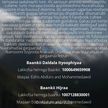
tamsaasa saatalaayitii ture. itti aansuun ammoo weebsaayititu
cufame. turtii muraasa booda appilikeeshina Nuuralhudaa
playstore irraa buusuuf deemna. itti aansuun sagantaa reediyoo
kan torbanitti guyyaa lama tamsa'utu dhaabbata. dhumarratti
miidiyaalee hawaasummaa YouTube fi Facebook cufnee
dhimma miidiyaa kanaa guutumatti goolabna. Garuu yoo tumsi
hawaasaa gahaan argame waa hunda bakkatti deebisuuf yaalii
goona. hirmaannaan haawaasaa gahaan argamnaan, Tamsaasa
saatalaayitii bakkatti deebisuu, websaayitii irra deebinee
banuufi, hojii miidiyichaa hunda humna haarayaan itti fufsiisuun
ni danda'ama. namoonni tumsa gootanii Website Nuuralhudaa
bakkatti deebisuu feetan waan dandeessaniin hirmaadhaa.
Nuuralhudaa gargaaruuf
Buy me a coffee
irratti miseensa tahaa.
Namoonni biyyoota Arabaafi Oromiyaa irraa Nuuralhudaa
gargaaruu feetan
Baankii Daldala Ityoophiyaa
Lakkofsa herrega Baankii:
1000649659908
Maqaa: Edris Abduro and Mohammedawol
Baankii Hijraa
Lakkofsa herrega baankii
1007128830001
Maqaan Edris Abduro and Muhammedawol
© NuuralHudaa 2026