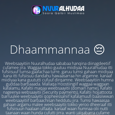
Dhaammannaa 😔
Weebsaayitiin Nuuralhudaa sababaa hanqina diinagdeetiif
cufamee jira. Waggaa tokko guutuu miidiyaa Nuuralhudaa itti
fufsiisuuf tumsa gaafachaa turre. garuu tumsi gahaan miidiyaa
kana itti fufsiisuu dandahu hawaasarraa hin argamne. kanaaf
miidiyaa kana guututti cufuuf dirqamne. Weebsaayitiin humna
guddaa barbaaada. Mallaqa Hoostiingiif waggaa waggaan
kafalamu, Kafaltii maqaa weebsaayitii (domain name), Kafaltii
nageenya websaayitii (Security payments), Kafaltii hojjattoota
barruulee weebsaayitii qopheessaniif kafalamuufi baasiiwwan
weebsaayitiif barbaachisan heddutu jira. Tumsi hawaasaa
gahaan argamu malee weebsaayitii tokko yeroo dheeraaf itti
fufsiisuun haalaan ulfaata. kanaaf waan humnaa olii nutti
taanaan waan hunda cufutti jirra. wanti jalqabarra cufame