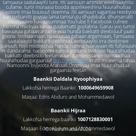
tamsaasa saatalaayitii ture. itti aansuun ammoo weebsaayititu
cufame. turtii muraasa booda appilikeeshina Nuuralhudaa
playstore irraa buusuuf deemna. itti aansuun sagantaa reediyoo
kan torbanitti guyyaa lama tamsa'utu dhaabbata. dhumarratti
miidiyaalee hawaasummaa YouTube fi Facebook cufnee
dhimma miidiyaa kanaa guutumatti goolabna. Garuu yoo tumsi
hawaasaa gahaan argame waa hunda bakkatti deebisuuf yaalii
goona. hirmaannaan haawaasaa gahaan argamnaan, Tamsaasa
saatalaayitii bakkatti deebisuu, websaayitii irra deebinee
banuufi, hojii miidiyichaa hunda humna haarayaan itti fufsiisuun
ni danda'ama. namoonni tumsa gootanii Website Nuuralhudaa
bakkatti deebisuu feetan waan dandeessaniin hirmaadhaa.
Nuuralhudaa gargaaruuf
Buy me a coffee
irratti miseensa tahaa.
Namoonni biyyoota Arabaafi Oromiyaa irraa Nuuralhudaa
gargaaruu feetan
Baankii Daldala Ityoophiyaa
Lakkofsa herrega Baankii:
1000649659908
Maqaa: Edris Abduro and Mohammedawol
Baankii Hijraa
Lakkofsa herrega baankii
1007128830001
Maqaan Edris Abduro and Muhammedawol
© NuuralHudaa 2026