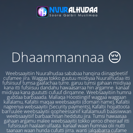
Dhaammannaa 😔
Weebsaayitiin Nuuralhudaa sababaa hanqina diinagdeetiif
cufamee jira. Waggaa tokko guutuu miidiyaa Nuuralhudaa itti
fufsiisuuf tumsa gaafachaa turre. garuu tumsi gahaan miidiyaa
kana itti fufsiisuu dandahu hawaasarraa hin argamne. kanaaf
miidiyaa kana guututti cufuuf dirqamne. Weebsaayitiin humna
guddaa barbaaada. Mallaqa Hoostiingiif waggaa waggaan
kafalamu, Kafaltii maqaa weebsaayitii (domain name), Kafaltii
nageenya websaayitii (Security payments), Kafaltii hojjattoota
barruulee weebsaayitii qopheessaniif kafalamuufi baasiiwwan
weebsaayitiif barbaachisan heddutu jira. Tumsi hawaasaa
gahaan argamu malee weebsaayitii tokko yeroo dheeraaf itti
fufsiisuun haalaan ulfaata. kanaaf waan humnaa olii nutti
taanaan waan hunda cufutti jirra. wanti jalqabarra cufame