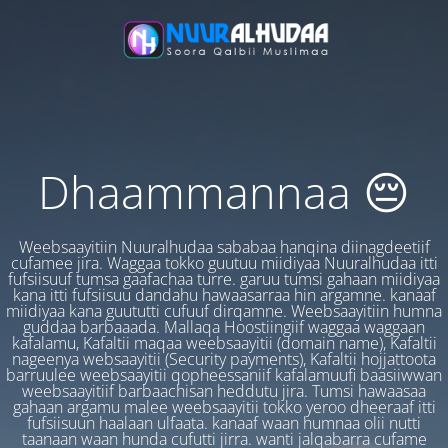
Dhaammannaa 😔
Weebsaayitiin Nuuralhudaa sababaa hanqina diinagdeetiif
cufamee jira. Waggaa tokko guutuu miidiyaa Nuuralhudaa itti
fufsiisuuf tumsa gaafachaa turre. garuu tumsi gahaan miidiyaa
kana itti fufsiisuu dandahu hawaasarraa hin argamne. kanaaf
miidiyaa kana guututti cufuuf dirqamne. Weebsaayitiin humna
guddaa barbaaada. Mallaqa Hoostiingiif waggaa waggaan
kafalamu, Kafaltii maqaa weebsaayitii (domain name), Kafaltii
nageenya websaayitii (Security payments), Kafaltii hojjattoota
barruulee weebsaayitii qopheessaniif kafalamuufi baasiiwwan
weebsaayitiif barbaachisan heddutu jira. Tumsi hawaasaa
gahaan argamu malee weebsaayitii tokko yeroo dheeraaf itti
fufsiisuun haalaan ulfaata. kanaaf waan humnaa olii nutti
taanaan waan hunda cufutti jirra. wanti jalqabarra cufame