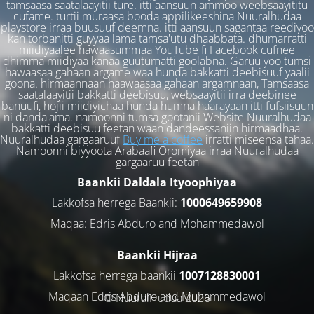
tamsaasa saatalaayitii ture. itti aansuun ammoo weebsaayititu
cufame. turtii muraasa booda appilikeeshina Nuuralhudaa
playstore irraa buusuuf deemna. itti aansuun sagantaa reediyoo
kan torbanitti guyyaa lama tamsa'utu dhaabbata. dhumarratti
miidiyaalee hawaasummaa YouTube fi Facebook cufnee
dhimma miidiyaa kanaa guutumatti goolabna. Garuu yoo tumsi
hawaasaa gahaan argame waa hunda bakkatti deebisuuf yaalii
goona. hirmaannaan haawaasaa gahaan argamnaan, Tamsaasa
saatalaayitii bakkatti deebisuu, websaayitii irra deebinee
banuufi, hojii miidiyichaa hunda humna haarayaan itti fufsiisuun
ni danda'ama. namoonni tumsa gootanii Website Nuuralhudaa
bakkatti deebisuu feetan waan dandeessaniin hirmaadhaa.
Nuuralhudaa gargaaruuf
Buy me a coffee
irratti miseensa tahaa.
Namoonni biyyoota Arabaafi Oromiyaa irraa Nuuralhudaa
gargaaruu feetan
Baankii Daldala Ityoophiyaa
Lakkofsa herrega Baankii:
1000649659908
Maqaa: Edris Abduro and Mohammedawol
Baankii Hijraa
Lakkofsa herrega baankii
1007128830001
Maqaan Edris Abduro and Muhammedawol
© NuuralHudaa 2026