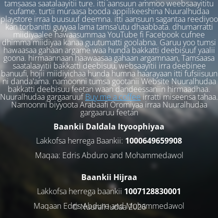
tamsaasa saatalaayitii ture. itti aansuun ammoo weebsaayititu
cufame. turtii muraasa booda appilikeeshina Nuuralhudaa
playstore irraa buusuuf deemna. itti aansuun sagantaa reediyoo
kan torbanitti guyyaa lama tamsa'utu dhaabbata. dhumarratti
miidiyaalee hawaasummaa YouTube fi Facebook cufnee
dhimma miidiyaa kanaa guutumatti goolabna. Garuu yoo tumsi
hawaasaa gahaan argame waa hunda bakkatti deebisuuf yaalii
goona. hirmaannaan haawaasaa gahaan argamnaan, Tamsaasa
saatalaayitii bakkatti deebisuu, websaayitii irra deebinee
banuufi, hojii miidiyichaa hunda humna haarayaan itti fufsiisuun
ni danda'ama. namoonni tumsa gootanii Website Nuuralhudaa
bakkatti deebisuu feetan waan dandeessaniin hirmaadhaa.
Nuuralhudaa gargaaruuf
Buy me a coffee
irratti miseensa tahaa.
Namoonni biyyoota Arabaafi Oromiyaa irraa Nuuralhudaa
gargaaruu feetan
Baankii Daldala Ityoophiyaa
Lakkofsa herrega Baankii:
1000649659908
Maqaa: Edris Abduro and Mohammedawol
Baankii Hijraa
Lakkofsa herrega baankii
1007128830001
Maqaan Edris Abduro and Muhammedawol
© NuuralHudaa 2026