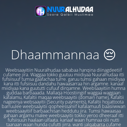
Dhaammannaa 😔
Weebsaayitiin Nuuralhudaa sababaa hanqina diinagdeetiif
cufamee jira. Waggaa tokko guutuu miidiyaa Nuuralhudaa itti
fufsiisuuf tumsa gaafachaa turre. garuu tumsi gahaan miidiyaa
kana itti fufsiisuu dandahu hawaasarraa hin argamne. kanaaf
miidiyaa kana guututti cufuuf dirqamne. Weebsaayitiin humna
guddaa barbaaada. Mallaqa Hoostiingiif waggaa waggaan
kafalamu, Kafaltii maqaa weebsaayitii (domain name), Kafaltii
nageenya websaayitii (Security payments), Kafaltii hojjattoota
barruulee weebsaayitii qopheessaniif kafalamuufi baasiiwwan
weebsaayitiif barbaachisan heddutu jira. Tumsi hawaasaa
gahaan argamu malee weebsaayitii tokko yeroo dheeraaf itti
fufsiisuun haalaan ulfaata. kanaaf waan humnaa olii nutti
taanaan waan hunda cufutti jirra. wanti jalqabarra cufame