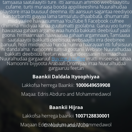
tamsaasa saatalaayitii ture. itti aansuun ammoo weebsaayititu
cufame. turtii muraasa booda appilikeeshina Nuuralhudaa
playstore irraa buusuuf deemna. itti aansuun sagantaa reediyoo
kan torbanitti guyyaa lama tamsa'utu dhaabbata. dhumarratti
miidiyaalee hawaasummaa YouTube fi Facebook cufnee
dhimma miidiyaa kanaa guutumatti goolabna. Garuu yoo tumsi
hawaasaa gahaan argame waa hunda bakkatti deebisuuf yaalii
goona. hirmaannaan haawaasaa gahaan argamnaan, Tamsaasa
saatalaayitii bakkatti deebisuu, websaayitii irra deebinee
banuufi, hojii miidiyichaa hunda humna haarayaan itti fufsiisuun
ni danda'ama. namoonni tumsa gootanii Website Nuuralhudaa
bakkatti deebisuu feetan waan dandeessaniin hirmaadhaa.
Nuuralhudaa gargaaruuf
Buy me a coffee
irratti miseensa tahaa.
Namoonni biyyoota Arabaafi Oromiyaa irraa Nuuralhudaa
gargaaruu feetan
Baankii Daldala Ityoophiyaa
Lakkofsa herrega Baankii:
1000649659908
Maqaa: Edris Abduro and Mohammedawol
Baankii Hijraa
Lakkofsa herrega baankii
1007128830001
Maqaan Edris Abduro and Muhammedawol
© NuuralHudaa 2026