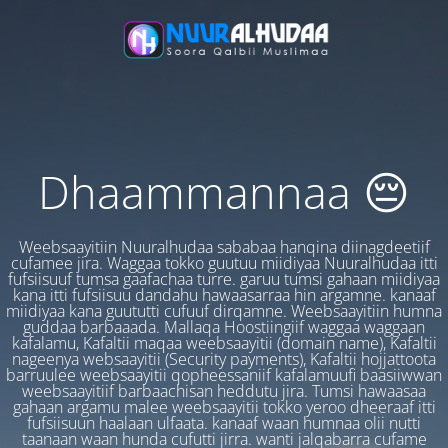
Dhaammannaa 😔
Weebsaayitiin Nuuralhudaa sababaa hanqina diinagdeetiif
cufamee jira. Waggaa tokko guutuu miidiyaa Nuuralhudaa itti
fufsiisuuf tumsa gaafachaa turre. garuu tumsi gahaan miidiyaa
kana itti fufsiisuu dandahu hawaasarraa hin argamne. kanaaf
miidiyaa kana guututti cufuuf dirqamne. Weebsaayitiin humna
guddaa barbaaada. Mallaqa Hoostiingiif waggaa waggaan
kafalamu, Kafaltii maqaa weebsaayitii (domain name), Kafaltii
nageenya websaayitii (Security payments), Kafaltii hojjattoota
barruulee weebsaayitii qopheessaniif kafalamuufi baasiiwwan
weebsaayitiif barbaachisan heddutu jira. Tumsi hawaasaa
gahaan argamu malee weebsaayitii tokko yeroo dheeraaf itti
fufsiisuun haalaan ulfaata. kanaaf waan humnaa olii nutti
taanaan waan hunda cufutti jirra. wanti jalqabarra cufame