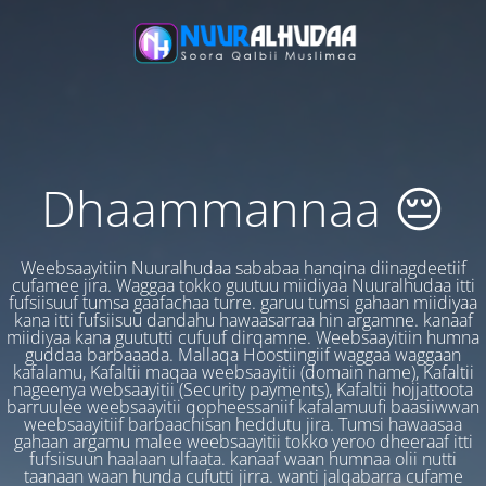
Dhaammannaa 😔
Weebsaayitiin Nuuralhudaa sababaa hanqina diinagdeetiif
cufamee jira. Waggaa tokko guutuu miidiyaa Nuuralhudaa itti
fufsiisuuf tumsa gaafachaa turre. garuu tumsi gahaan miidiyaa
kana itti fufsiisuu dandahu hawaasarraa hin argamne. kanaaf
miidiyaa kana guututti cufuuf dirqamne. Weebsaayitiin humna
guddaa barbaaada. Mallaqa Hoostiingiif waggaa waggaan
kafalamu, Kafaltii maqaa weebsaayitii (domain name), Kafaltii
nageenya websaayitii (Security payments), Kafaltii hojjattoota
barruulee weebsaayitii qopheessaniif kafalamuufi baasiiwwan
weebsaayitiif barbaachisan heddutu jira. Tumsi hawaasaa
gahaan argamu malee weebsaayitii tokko yeroo dheeraaf itti
fufsiisuun haalaan ulfaata. kanaaf waan humnaa olii nutti
taanaan waan hunda cufutti jirra. wanti jalqabarra cufame