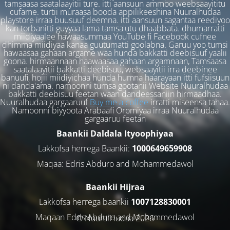
tamsaasa saatalaayitii ture. itti aansuun ammoo weebsaayititu
cufame. turtii muraasa booda appilikeeshina Nuuralhudaa
playstore irraa buusuuf deemna. itti aansuun sagantaa reediyoo
kan torbanitti guyyaa lama tamsa'utu dhaabbata. dhumarratti
miidiyaalee hawaasummaa YouTube fi Facebook cufnee
dhimma miidiyaa kanaa guutumatti goolabna. Garuu yoo tumsi
hawaasaa gahaan argame waa hunda bakkatti deebisuuf yaalii
goona. hirmaannaan haawaasaa gahaan argamnaan, Tamsaasa
saatalaayitii bakkatti deebisuu, websaayitii irra deebinee
banuufi, hojii miidiyichaa hunda humna haarayaan itti fufsiisuun
ni danda'ama. namoonni tumsa gootanii Website Nuuralhudaa
bakkatti deebisuu feetan waan dandeessaniin hirmaadhaa.
Nuuralhudaa gargaaruuf
Buy me a coffee
irratti miseensa tahaa.
Namoonni biyyoota Arabaafi Oromiyaa irraa Nuuralhudaa
gargaaruu feetan
Baankii Daldala Ityoophiyaa
Lakkofsa herrega Baankii:
1000649659908
Maqaa: Edris Abduro and Mohammedawol
Baankii Hijraa
Lakkofsa herrega baankii
1007128830001
Maqaan Edris Abduro and Muhammedawol
© NuuralHudaa 2026