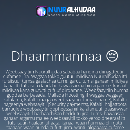
Dhaammannaa 😔
Weebsaayitiin Nuuralhudaa sababaa hanqina diinagdeetiif
cufamee jira. Waggaa tokko guutuu miidiyaa Nuuralhudaa itti
fufsiisuuf tumsa gaafachaa turre. garuu tumsi gahaan miidiyaa
kana itti fufsiisuu dandahu hawaasarraa hin argamne. kanaaf
miidiyaa kana guututti cufuuf dirqamne. Weebsaayitiin humna
guddaa barbaaada. Mallaqa Hoostiingiif waggaa waggaan
kafalamu, Kafaltii maqaa weebsaayitii (domain name), Kafaltii
nageenya websaayitii (Security payments), Kafaltii hojjattoota
barruulee weebsaayitii qopheessaniif kafalamuufi baasiiwwan
weebsaayitiif barbaachisan heddutu jira. Tumsi hawaasaa
gahaan argamu malee weebsaayitii tokko yeroo dheeraaf itti
fufsiisuun haalaan ulfaata. kanaaf waan humnaa olii nutti
taanaan waan hunda cufutti jirra. wanti jalqabarra cufame