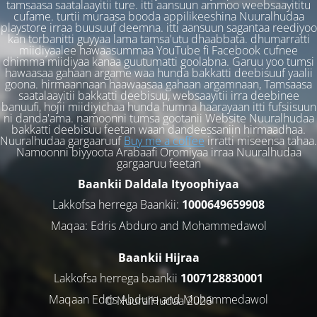
tamsaasa saatalaayitii ture. itti aansuun ammoo weebsaayititu
cufame. turtii muraasa booda appilikeeshina Nuuralhudaa
playstore irraa buusuuf deemna. itti aansuun sagantaa reediyoo
kan torbanitti guyyaa lama tamsa'utu dhaabbata. dhumarratti
miidiyaalee hawaasummaa YouTube fi Facebook cufnee
dhimma miidiyaa kanaa guutumatti goolabna. Garuu yoo tumsi
hawaasaa gahaan argame waa hunda bakkatti deebisuuf yaalii
goona. hirmaannaan haawaasaa gahaan argamnaan, Tamsaasa
saatalaayitii bakkatti deebisuu, websaayitii irra deebinee
banuufi, hojii miidiyichaa hunda humna haarayaan itti fufsiisuun
ni danda'ama. namoonni tumsa gootanii Website Nuuralhudaa
bakkatti deebisuu feetan waan dandeessaniin hirmaadhaa.
Nuuralhudaa gargaaruuf
Buy me a coffee
irratti miseensa tahaa.
Namoonni biyyoota Arabaafi Oromiyaa irraa Nuuralhudaa
gargaaruu feetan
Baankii Daldala Ityoophiyaa
Lakkofsa herrega Baankii:
1000649659908
Maqaa: Edris Abduro and Mohammedawol
Baankii Hijraa
Lakkofsa herrega baankii
1007128830001
Maqaan Edris Abduro and Muhammedawol
© NuuralHudaa 2026