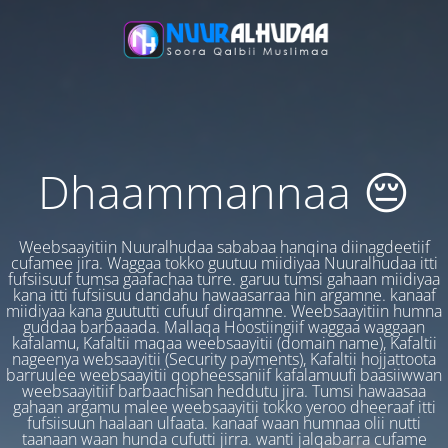
Dhaammannaa 😔
Weebsaayitiin Nuuralhudaa sababaa hanqina diinagdeetiif
cufamee jira. Waggaa tokko guutuu miidiyaa Nuuralhudaa itti
fufsiisuuf tumsa gaafachaa turre. garuu tumsi gahaan miidiyaa
kana itti fufsiisuu dandahu hawaasarraa hin argamne. kanaaf
miidiyaa kana guututti cufuuf dirqamne. Weebsaayitiin humna
guddaa barbaaada. Mallaqa Hoostiingiif waggaa waggaan
kafalamu, Kafaltii maqaa weebsaayitii (domain name), Kafaltii
nageenya websaayitii (Security payments), Kafaltii hojjattoota
barruulee weebsaayitii qopheessaniif kafalamuufi baasiiwwan
weebsaayitiif barbaachisan heddutu jira. Tumsi hawaasaa
gahaan argamu malee weebsaayitii tokko yeroo dheeraaf itti
fufsiisuun haalaan ulfaata. kanaaf waan humnaa olii nutti
taanaan waan hunda cufutti jirra. wanti jalqabarra cufame