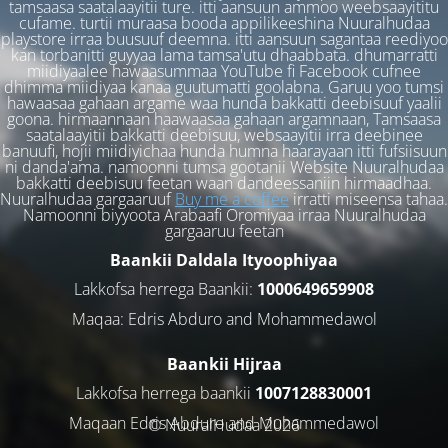
tamsaasa saatalaayitii ture. itti aansuun ammoo weebsaayititu
cufame. turtii muraasa booda appilikeeshina Nuuralhudaa
playstore irraa buusuuf deemna. itti aansuun sagantaa reediyoo
kan torbanitti guyyaa lama tamsa'utu dhaabbata. dhumarratti
miidiyaalee hawaasummaa YouTube fi Facebook cufnee
dhimma miidiyaa kanaa guutumatti goolabna. Garuu yoo tumsi
hawaasaa gahaan argame waa hunda bakkatti deebisuuf yaalii
goona. hirmaannaan haawaasaa gahaan argamnaan, Tamsaasa
saatalaayitii bakkatti deebisuu, websaayitii irra deebinee
banuufi, hojii miidiyichaa hunda humna haarayaan itti fufsiisuun
ni danda'ama. namoonni tumsa gootanii Website Nuuralhudaa
bakkatti deebisuu feetan waan dandeessaniin hirmaadhaa.
Nuuralhudaa gargaaruuf
Buy me a coffee
irratti miseensa tahaa.
Namoonni biyyoota Arabaafi Oromiyaa irraa Nuuralhudaa
gargaaruu feetan
Baankii Daldala Ityoophiyaa
Lakkofsa herrega Baankii:
1000649659908
Maqaa: Edris Abduro and Mohammedawol
Baankii Hijraa
Lakkofsa herrega baankii
1007128830001
Maqaan Edris Abduro and Muhammedawol
© NuuralHudaa 2026