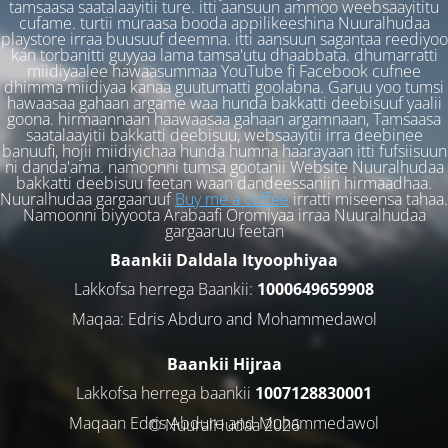
tamsaasa saatalaayitii ture. itti aansuun ammoo weebsaayititu
cufame. turtii muraasa booda appilikeeshina Nuuralhudaa
playstore irraa buusuuf deemna. itti aansuun sagantaa reediyoo
kan torbanitti guyyaa lama tamsa'utu dhaabbata. dhumarratti
miidiyaalee hawaasummaa YouTube fi Facebook cufnee
dhimma miidiyaa kanaa guutumatti goolabna. Garuu yoo tumsi
hawaasaa gahaan argame waa hunda bakkatti deebisuuf yaalii
goona. hirmaannaan haawaasaa gahaan argamnaan, Tamsaasa
saatalaayitii bakkatti deebisuu, websaayitii irra deebinee
banuufi, hojii miidiyichaa hunda humna haarayaan itti fufsiisuun
ni danda'ama. namoonni tumsa gootanii Website Nuuralhudaa
bakkatti deebisuu feetan waan dandeessaniin hirmaadhaa.
Nuuralhudaa gargaaruuf
Buy me a coffee
irratti miseensa tahaa.
Namoonni biyyoota Arabaafi Oromiyaa irraa Nuuralhudaa
gargaaruu feetan
Baankii Daldala Ityoophiyaa
Lakkofsa herrega Baankii:
1000649659908
Maqaa: Edris Abduro and Mohammedawol
Baankii Hijraa
Lakkofsa herrega baankii
1007128830001
Maqaan Edris Abduro and Muhammedawol
© NuuralHudaa 2026