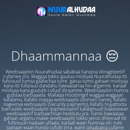
Dhaammannaa 😔
Weebsaayitiin Nuuralhudaa sababaa hanqina diinagdeetiif
cufamee jira. Waggaa tokko guutuu miidiyaa Nuuralhudaa itti
fufsiisuuf tumsa gaafachaa turre. garuu tumsi gahaan miidiyaa
kana itti fufsiisuu dandahu hawaasarraa hin argamne. kanaaf
miidiyaa kana guututti cufuuf dirqamne. Weebsaayitiin humna
guddaa barbaaada. Mallaqa Hoostiingiif waggaa waggaan
kafalamu, Kafaltii maqaa weebsaayitii (domain name), Kafaltii
nageenya websaayitii (Security payments), Kafaltii hojjattoota
barruulee weebsaayitii qopheessaniif kafalamuufi baasiiwwan
weebsaayitiif barbaachisan heddutu jira. Tumsi hawaasaa
gahaan argamu malee weebsaayitii tokko yeroo dheeraaf itti
fufsiisuun haalaan ulfaata. kanaaf waan humnaa olii nutti
taanaan waan hunda cufutti jirra. wanti jalqabarra cufame