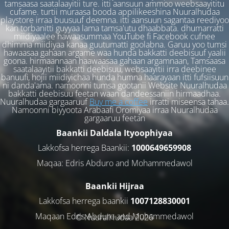
tamsaasa saatalaayitii ture. itti aansuun ammoo weebsaayititu
cufame. turtii muraasa booda appilikeeshina Nuuralhudaa
playstore irraa buusuuf deemna. itti aansuun sagantaa reediyoo
kan torbanitti guyyaa lama tamsa'utu dhaabbata. dhumarratti
miidiyaalee hawaasummaa YouTube fi Facebook cufnee
dhimma miidiyaa kanaa guutumatti goolabna. Garuu yoo tumsi
hawaasaa gahaan argame waa hunda bakkatti deebisuuf yaalii
goona. hirmaannaan haawaasaa gahaan argamnaan, Tamsaasa
saatalaayitii bakkatti deebisuu, websaayitii irra deebinee
banuufi, hojii miidiyichaa hunda humna haarayaan itti fufsiisuun
ni danda'ama. namoonni tumsa gootanii Website Nuuralhudaa
bakkatti deebisuu feetan waan dandeessaniin hirmaadhaa.
Nuuralhudaa gargaaruuf
Buy me a coffee
irratti miseensa tahaa.
Namoonni biyyoota Arabaafi Oromiyaa irraa Nuuralhudaa
gargaaruu feetan
Baankii Daldala Ityoophiyaa
Lakkofsa herrega Baankii:
1000649659908
Maqaa: Edris Abduro and Mohammedawol
Baankii Hijraa
Lakkofsa herrega baankii
1007128830001
Maqaan Edris Abduro and Muhammedawol
© NuuralHudaa 2026