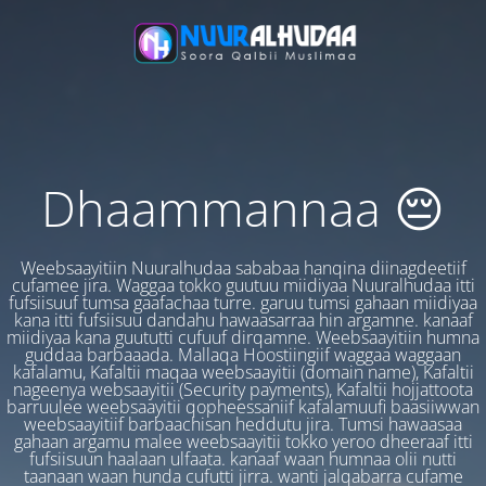
Dhaammannaa 😔
Weebsaayitiin Nuuralhudaa sababaa hanqina diinagdeetiif
cufamee jira. Waggaa tokko guutuu miidiyaa Nuuralhudaa itti
fufsiisuuf tumsa gaafachaa turre. garuu tumsi gahaan miidiyaa
kana itti fufsiisuu dandahu hawaasarraa hin argamne. kanaaf
miidiyaa kana guututti cufuuf dirqamne. Weebsaayitiin humna
guddaa barbaaada. Mallaqa Hoostiingiif waggaa waggaan
kafalamu, Kafaltii maqaa weebsaayitii (domain name), Kafaltii
nageenya websaayitii (Security payments), Kafaltii hojjattoota
barruulee weebsaayitii qopheessaniif kafalamuufi baasiiwwan
weebsaayitiif barbaachisan heddutu jira. Tumsi hawaasaa
gahaan argamu malee weebsaayitii tokko yeroo dheeraaf itti
fufsiisuun haalaan ulfaata. kanaaf waan humnaa olii nutti
taanaan waan hunda cufutti jirra. wanti jalqabarra cufame