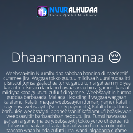
Dhaammannaa 😔
Weebsaayitiin Nuuralhudaa sababaa hanqina diinagdeetiif
cufamee jira. Waggaa tokko guutuu miidiyaa Nuuralhudaa itti
fufsiisuuf tumsa gaafachaa turre. garuu tumsi gahaan miidiyaa
kana itti fufsiisuu dandahu hawaasarraa hin argamne. kanaaf
miidiyaa kana guututti cufuuf dirqamne. Weebsaayitiin humna
guddaa barbaaada. Mallaqa Hoostiingiif waggaa waggaan
kafalamu, Kafaltii maqaa weebsaayitii (domain name), Kafaltii
nageenya websaayitii (Security payments), Kafaltii hojjattoota
barruulee weebsaayitii qopheessaniif kafalamuufi baasiiwwan
weebsaayitiif barbaachisan heddutu jira. Tumsi hawaasaa
gahaan argamu malee weebsaayitii tokko yeroo dheeraaf itti
fufsiisuun haalaan ulfaata. kanaaf waan humnaa olii nutti
taanaan waan hunda cufutti jirra. wanti jalqabarra cufame