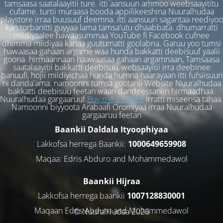
tamsaasa saatalaayitii ture. itti aansuun ammoo weebsaayititu
cufame. turtii muraasa booda appilikeeshina Nuuralhudaa
playstore irraa buusuuf deemna. itti aansuun sagantaa reediyoo
kan torbanitti guyyaa lama tamsa'utu dhaabbata. dhumarratti
miidiyaalee hawaasummaa YouTube fi Facebook cufnee
dhimma miidiyaa kanaa guutumatti goolabna. Garuu yoo tumsi
hawaasaa gahaan argame waa hunda bakkatti deebisuuf yaalii
goona. hirmaannaan haawaasaa gahaan argamnaan, Tamsaasa
saatalaayitii bakkatti deebisuu, websaayitii irra deebinee
banuufi, hojii miidiyichaa hunda humna haarayaan itti fufsiisuun
ni danda'ama. namoonni tumsa gootanii Website Nuuralhudaa
bakkatti deebisuu feetan waan dandeessaniin hirmaadhaa.
Nuuralhudaa gargaaruuf
Buy me a coffee
irratti miseensa tahaa.
Namoonni biyyoota Arabaafi Oromiyaa irraa Nuuralhudaa
gargaaruu feetan
Baankii Daldala Ityoophiyaa
Lakkofsa herrega Baankii:
1000649659908
Maqaa: Edris Abduro and Mohammedawol
Baankii Hijraa
Lakkofsa herrega baankii
1007128830001
Maqaan Edris Abduro and Muhammedawol
© NuuralHudaa 2026