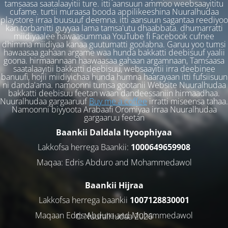
tamsaasa saatalaayitii ture. itti aansuun ammoo weebsaayititu
cufame. turtii muraasa booda appilikeeshina Nuuralhudaa
playstore irraa buusuuf deemna. itti aansuun sagantaa reediyoo
kan torbanitti guyyaa lama tamsa'utu dhaabbata. dhumarratti
miidiyaalee hawaasummaa YouTube fi Facebook cufnee
dhimma miidiyaa kanaa guutumatti goolabna. Garuu yoo tumsi
hawaasaa gahaan argame waa hunda bakkatti deebisuuf yaalii
goona. hirmaannaan haawaasaa gahaan argamnaan, Tamsaasa
saatalaayitii bakkatti deebisuu, websaayitii irra deebinee
banuufi, hojii miidiyichaa hunda humna haarayaan itti fufsiisuun
ni danda'ama. namoonni tumsa gootanii Website Nuuralhudaa
bakkatti deebisuu feetan waan dandeessaniin hirmaadhaa.
Nuuralhudaa gargaaruuf
Buy me a coffee
irratti miseensa tahaa.
Namoonni biyyoota Arabaafi Oromiyaa irraa Nuuralhudaa
gargaaruu feetan
Baankii Daldala Ityoophiyaa
Lakkofsa herrega Baankii:
1000649659908
Maqaa: Edris Abduro and Mohammedawol
Baankii Hijraa
Lakkofsa herrega baankii
1007128830001
Maqaan Edris Abduro and Muhammedawol
© NuuralHudaa 2026