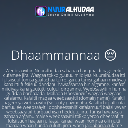
Dhaammannaa 😔
Weebsaayitiin Nuuralhudaa sababaa hanqina diinagdeetiif
cufamee jira. Waggaa tokko guutuu miidiyaa Nuuralhudaa itti
fufsiisuuf tumsa gaafachaa turre. garuu tumsi gahaan miidiyaa
kana itti fufsiisuu dandahu hawaasarraa hin argamne. kanaaf
miidiyaa kana guututti cufuuf dirqamne. Weebsaayitiin humna
guddaa barbaaada. Mallaqa Hoostiingiif waggaa waggaan
kafalamu, Kafaltii maqaa weebsaayitii (domain name), Kafaltii
nageenya websaayitii (Security payments), Kafaltii hojjattoota
barruulee weebsaayitii qopheessaniif kafalamuufi baasiiwwan
weebsaayitiif barbaachisan heddutu jira. Tumsi hawaasaa
gahaan argamu malee weebsaayitii tokko yeroo dheeraaf itti
fufsiisuun haalaan ulfaata. kanaaf waan humnaa olii nutti
taanaan waan hunda cufutti jirra. wanti jalqabarra cufame