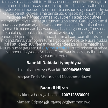
tamsaasa saatalaayitii ture. itti aansuun ammoo weebsaayititu
cufame. turtii muraasa booda appilikeeshina Nuuralhudaa
playstore irraa buusuuf deemna. itti aansuun sagantaa reediyoo
kan torbanitti guyyaa lama tamsa'utu dhaabbata. dhumarratti
miidiyaalee hawaasummaa YouTube fi Facebook cufnee
dhimma miidiyaa kanaa guutumatti goolabna. Garuu yoo tumsi
hawaasaa gahaan argame waa hunda bakkatti deebisuuf yaalii
goona. hirmaannaan haawaasaa gahaan argamnaan, Tamsaasa
saatalaayitii bakkatti deebisuu, websaayitii irra deebinee
banuufi, hojii miidiyichaa hunda humna haarayaan itti fufsiisuun
ni danda'ama. namoonni tumsa gootanii Website Nuuralhudaa
bakkatti deebisuu feetan waan dandeessaniin hirmaadhaa.
Nuuralhudaa gargaaruuf
Buy me a coffee
irratti miseensa tahaa.
Namoonni biyyoota Arabaafi Oromiyaa irraa Nuuralhudaa
gargaaruu feetan
Baankii Daldala Ityoophiyaa
Lakkofsa herrega Baankii:
1000649659908
Maqaa: Edris Abduro and Mohammedawol
Baankii Hijraa
Lakkofsa herrega baankii
1007128830001
Maqaan Edris Abduro and Muhammedawol
© NuuralHudaa 2026