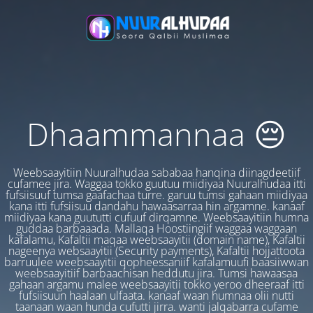
Dhaammannaa 😔
Weebsaayitiin Nuuralhudaa sababaa hanqina diinagdeetiif
cufamee jira. Waggaa tokko guutuu miidiyaa Nuuralhudaa itti
fufsiisuuf tumsa gaafachaa turre. garuu tumsi gahaan miidiyaa
kana itti fufsiisuu dandahu hawaasarraa hin argamne. kanaaf
miidiyaa kana guututti cufuuf dirqamne. Weebsaayitiin humna
guddaa barbaaada. Mallaqa Hoostiingiif waggaa waggaan
kafalamu, Kafaltii maqaa weebsaayitii (domain name), Kafaltii
nageenya websaayitii (Security payments), Kafaltii hojjattoota
barruulee weebsaayitii qopheessaniif kafalamuufi baasiiwwan
weebsaayitiif barbaachisan heddutu jira. Tumsi hawaasaa
gahaan argamu malee weebsaayitii tokko yeroo dheeraaf itti
fufsiisuun haalaan ulfaata. kanaaf waan humnaa olii nutti
taanaan waan hunda cufutti jirra. wanti jalqabarra cufame