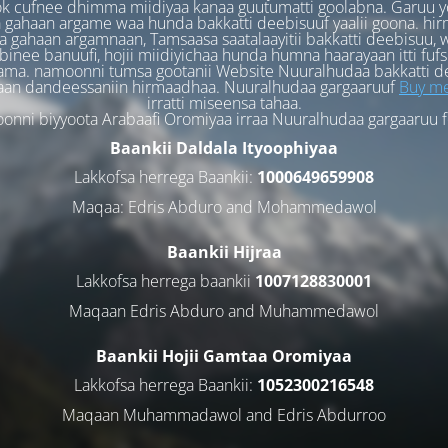
k cufnee dhimma miidiyaa kanaa guutumatti goolabna. Garuu y
 gahaan argame waa hunda bakkatti deebisuuf yaalii goona. hi
 gahaan argamnaan, Tamsaasa saatalaayitii bakkatti deebisuu, w
binee banuufi, hojii miidiyichaa hunda humna haarayaan itti fufs
ama. namoonni tumsa gootanii Website Nuuralhudaa bakkatti d
aan dandeessaniin hirmaadhaa. Nuuralhudaa gargaaruuf
Buy me
irratti miseensa tahaa.
nni biyyoota Arabaafi Oromiyaa irraa Nuuralhudaa gargaaruu 
Baankii Daldala Ityoophiyaa
Lakkofsa herrega Baankii:
1000649659908
Maqaa: Edris Abduro and Mohammedawol
Baankii Hijraa
Lakkofsa herrega baankii
1007128830001
Maqaan Edris Abduro and Muhammedawol
Baankii Hojii Gamtaa Oromiyaa
Lakkofsa herrega Baankii:
1052300216548
Maqaan Muhammadawol and Edris Abdurroo