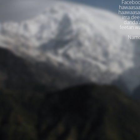
Faceboo
hawaasaa
haawaasaa
irra dee
danda'
feetan w
Namoo