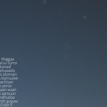
. Waggaa
garuu tumsi
 kanaaf
arbaaada.
ii (domain
ta barruulee
aachisan
o yeroo
anaan waan
ti aansuun
uralhudaa
itti guyyaa
Tube fi