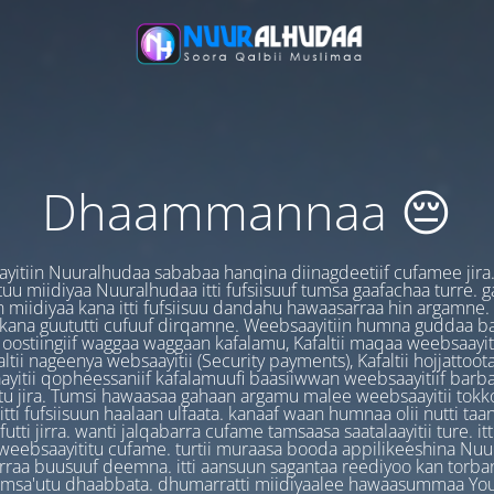
Dhaammannaa 😔
yitiin Nuuralhudaa sababaa hanqina diinagdeetiif cufamee jira
uu miidiyaa Nuuralhudaa itti fufsiisuuf tumsa gaafachaa turre. 
 miidiyaa kana itti fufsiisuu dandahu hawaasarraa hin argamne.
 kana guututti cufuuf dirqamne. Weebsaayitiin humna guddaa b
oostiingiif waggaa waggaan kafalamu, Kafaltii maqaa weebsaayit
ltii nageenya websaayitii (Security payments), Kafaltii hojjattoo
yitii qopheessaniif kafalamuufi baasiiwwan weebsaayitiif barb
u jira. Tumsi hawaasaa gahaan argamu malee weebsaayitii tokk
itti fufsiisuun haalaan ulfaata. kanaaf waan humnaa olii nutti ta
utti jirra. wanti jalqabarra cufame tamsaasa saatalaayitii ture. it
ebsaayititu cufame. turtii muraasa booda appilikeeshina Nu
irraa buusuuf deemna. itti aansuun sagantaa reediyoo kan torban
amsa'utu dhaabbata. dhumarratti miidiyaalee hawaasummaa You