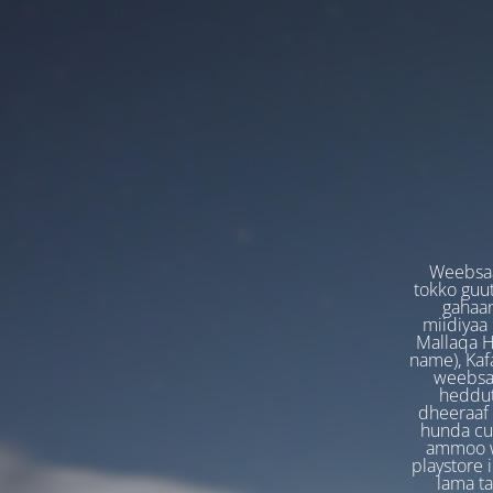
Weebsaa
tokko guut
gahaan
miidiyaa
Mallaqa H
name), Kafa
weebsaa
heddut
dheeraaf 
hunda cuf
ammoo we
playstore 
lama t