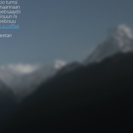
oo tumsi
rmaannaan
ebsaayitii
iisuun ni
eebisuu
 a coffee
feetan